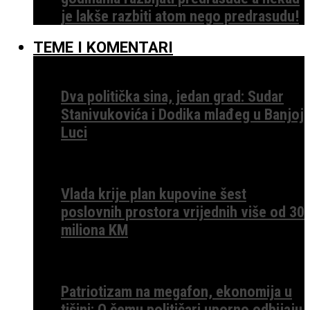
je lakše razbiti atom nego predrasudu!
TEME I KOMENTARI
Dva politička sina, jedan grad: Sudar
Stanivukovića i Dodika mlađeg u Banjoj
Luci
Vlada krije plan kupovine šest
poslovnih prostora vrijednih više od 30
miliona KM
Patriotizam na megafon, ekonomija u
tišini: O čemu političari uporno odbijaju