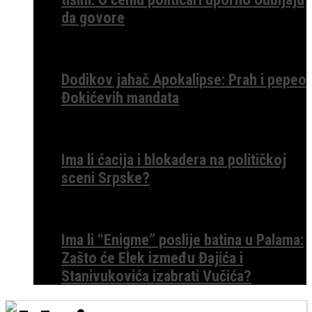
da govore
Dodikov jahač Apokalipse: Prah i pepeo
Đokićevih mandata
Ima li ćacija i blokadera na političkoj
sceni Srpske?
Ima li “Enigme” poslije batina u Palama:
Zašto će Elek između Đajića i
Stanivukovića izabrati Vučića?