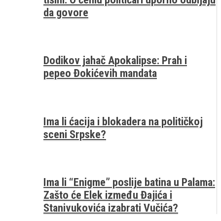
da govore
Dodikov jahač Apokalipse: Prah i
pepeo Đokićevih mandata
Ima li ćacija i blokadera na političkoj
sceni Srpske?
Ima li “Enigme” poslije batina u Palama:
Zašto će Elek između Đajića i
Stanivukovića izabrati Vučića?