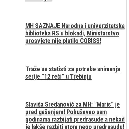
MH SAZNAJE Narodna i univerzitetska
biblioteka RS u blokadi, Ministarstvo
prosvjete nije platilo COBISS!
Traže se statisti za potrebe snimanja
serije ”12 reči” u Trebinju
Slaviša Sredanović za MH: ”Maris” je
pred gašenjem! Pokušavao sam
godinama razbijati predrasude a nekad
je lakše razbiti atom nego predrasudu!