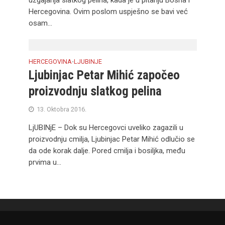
uzgajanja slatkog pelina, kada je u pitanju Bosna i
Hercegovina. Ovim poslom uspješno se bavi već
osam...
HERCEGOVINA
LJUBINJE
•
Ljubinjac Petar Mihić započeo
proizvodnju slatkog pelina
13. Oktobra 2016.
LjUBINjE – Dok su Hercegovci uveliko zagazili u
proizvodnju cmilja, Ljubinjac Petar Mihić odlučio se
da ode korak dalje. Pored cmilja i bosiljka, među
prvima u...