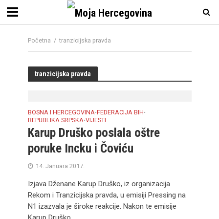
Početna
/
tranzicijska pravda
tranzicijska pravda
BOSNA I HERCEGOVINA
FEDERACIJA BIH
•
•
REPUBLIKA SRPSKA
VIJESTI
•
Karup Druško poslala oštre
poruke Incku i Čoviću
14. Januara 2017.
Izjava Dženane Karup Druško, iz organizacija
Rekom i Tranzicijska pravda, u emisiji Pressing na
N1 izazvala je široke reakcije. Nakon te emisije
Karup Druško...