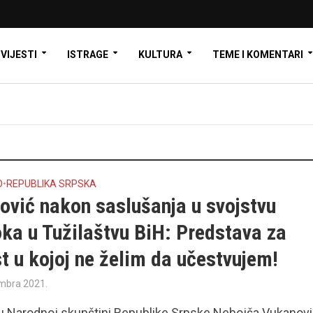
VIJESTI
ISTRAGE
KULTURA
TEME I KOMENTARI
O
•
REPUBLIKA SRPSKA
ović nakon saslušanja u svojstvu
ka u Tužilaštvu BiH: Predstava za
t u kojoj ne želim da učestvujem!
mbra 2021.
u Narodnoj skupštini Republike Srpske Nebojša Vukanovi