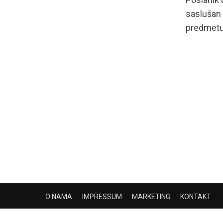
saslušan 
predmetu 
O NAMA
IMPRESSUM
MARKETING
KONTAKT