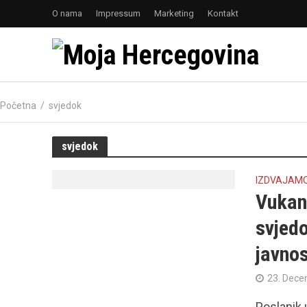
O nama
Impressum
Marketing
Kontakt
Početna
/
svjedok
svjedok
IZDVAJAM
Vukan
svjedo
javnos
23. Dece
Poslanik 