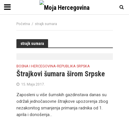
Početna
/
strajk sumara
strajk sumara
BOSNA I HERCEGOVINA
REPUBLIKA SRPSKA
•
Štrajkovi šumara širom Srpske
15. Maja 2017.
Zaposleni u više šumskih gazdinstava danas su
održali jednočasovne štrajkove upozorenja zbog
nezakonitog smanjenja primanja radnika od 1.
aprila i donošenja...