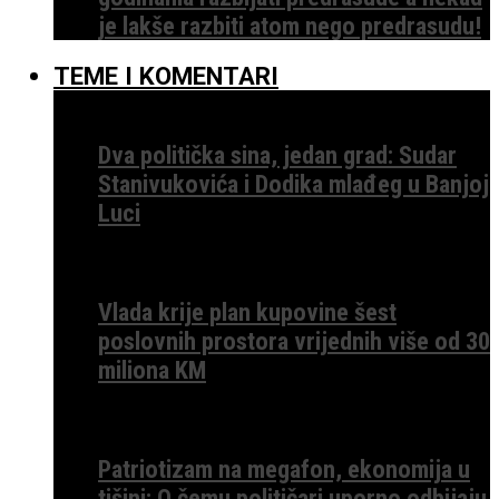
je lakše razbiti atom nego predrasudu!
TEME I KOMENTARI
Dva politička sina, jedan grad: Sudar
Stanivukovića i Dodika mlađeg u Banjoj
Luci
Vlada krije plan kupovine šest
poslovnih prostora vrijednih više od 30
miliona KM
Patriotizam na megafon, ekonomija u
tišini: O čemu političari uporno odbijaju