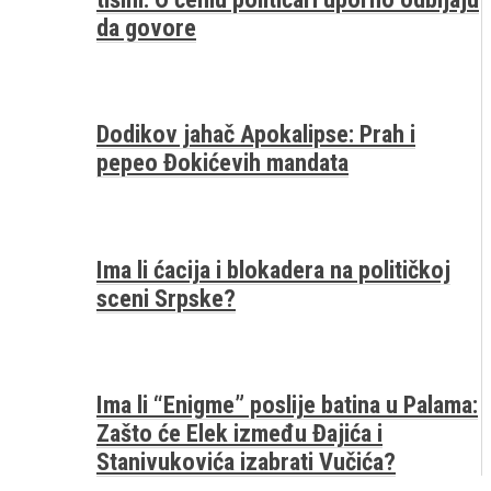
da govore
Dodikov jahač Apokalipse: Prah i
pepeo Đokićevih mandata
Ima li ćacija i blokadera na političkoj
sceni Srpske?
Ima li “Enigme” poslije batina u Palama:
Zašto će Elek između Đajića i
Stanivukovića izabrati Vučića?