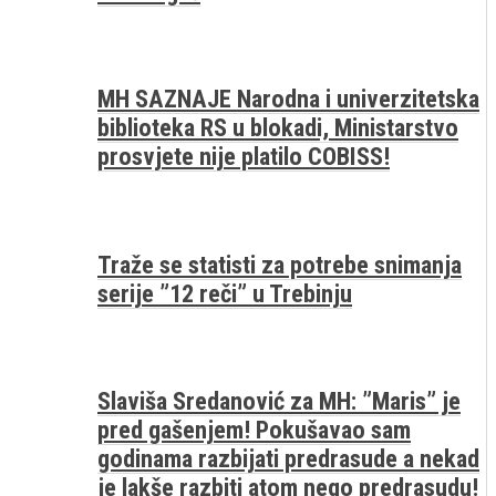
MH SAZNAJE Narodna i univerzitetska
biblioteka RS u blokadi, Ministarstvo
prosvjete nije platilo COBISS!
Traže se statisti za potrebe snimanja
serije ”12 reči” u Trebinju
Slaviša Sredanović za MH: ”Maris” je
pred gašenjem! Pokušavao sam
godinama razbijati predrasude a nekad
je lakše razbiti atom nego predrasudu!