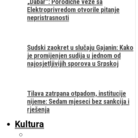
„Dabar“: Porodične veze sa
Elektroprivredom otvorile pitanje
nepristrasnosti
Sudski zaokret u slučaju Gajanin: Kako
je promijenjen sudija u jednom od
najosjetljivijih sporova u Srpskoj
Tilava zatrpana otpadom, institucije
nijeme: Sedam mjeseci bez sankcija i
rješenja
Kultura