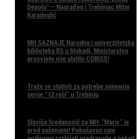
Depolo“ – Nagrađen i Trebinjac Mitar
Karadeglić
MH SAZNAJE Narodna i univerzitetska
biblioteka RS u blokadi, Ministarstvo
prosvjete nije platilo COBISS!
Traže se statisti za potrebe snimanja
serije ”12 reči” u Trebinju
Slaviša Sredanović za MH: ”Maris” je
pred gašenjem! Pokušavao sam
godinama razbijati predrasude a nekad