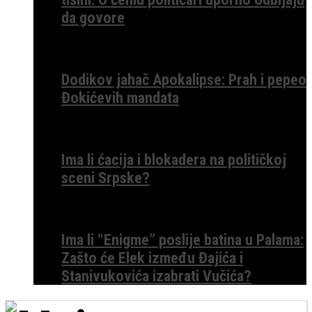
da govore
Dodikov jahač Apokalipse: Prah i pepeo
Đokićevih mandata
Ima li ćacija i blokadera na političkoj
sceni Srpske?
Ima li “Enigme” poslije batina u Palama:
Zašto će Elek između Đajića i
Stanivukovića izabrati Vučića?