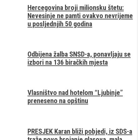
Hercegovina broji milionsku štetu:
Nevesinje ne pamti ovakvo nevrijeme
u posljednjih 50 godina
Odbijena žalba SNSD-a, ponavljaju se
izbori na 136 biračkih mjesta
Vlasništvo nad hotelom “Ljubinje”
preneseno na opštinu
PRESJEK Karan bliži pobjedi, iz SDS-a
traže novo brojanje glasova, mala