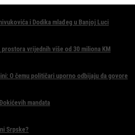
anivukovića i Dodika mlađeg u Banjoj Luci
 prostora vrijednih više od 30 miliona KM
ini: O čemu političari uporno odbijaju da govore
 Đokićevih mandata
ceni Srpske?