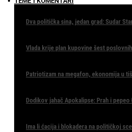
TEME I KOMENTARI
Dva politička sina, jedan grad: Sudar St
Vlada krije plan kupovine šest poslovnih
Patriotizam na megafon, ekonomija u tiš
Dodikov jahač Apokalipse: Prah i pepeo
Ima li ćacija i blokadera na političkoj s