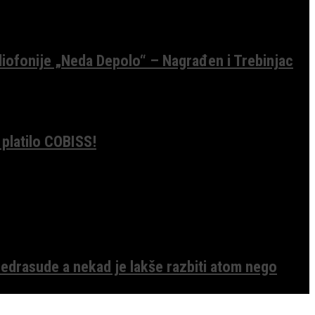
diofonije „Neda Depolo“ – Nagrađen i Trebinjac
 platilo COBISS!
edrasude a nekad je lakše razbiti atom nego