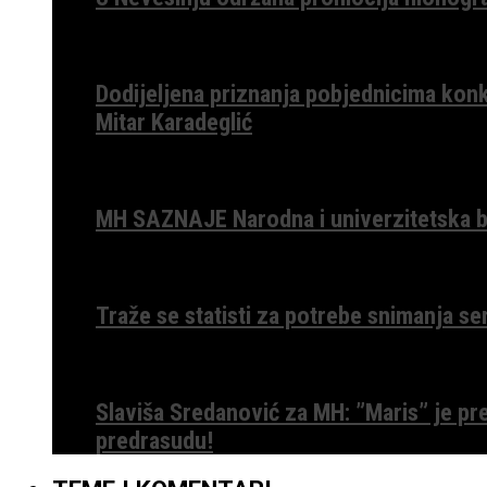
Dodijeljena priznanja pobjednicima konk
Mitar Karadeglić
MH SAZNAJE Narodna i univerzitetska bib
Traže se statisti za potrebe snimanja ser
Slaviša Sredanović za MH: ”Maris” je p
predrasudu!