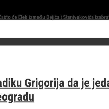
 Zašto će Elek između Đajića i Stanivukovića izabra
diku Grigorija da je jed
eogradu