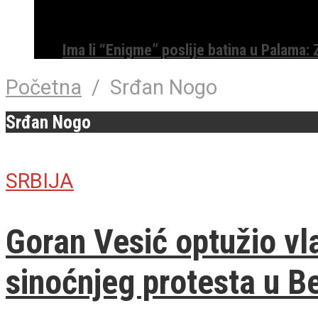
Ima li “Enigme” poslije batina u Palama:
Početna
/
Srđan Nogo
Srđan Nogo
SRBIJA
Goran Vesić optužio vla
sinoćnjeg protesta u B