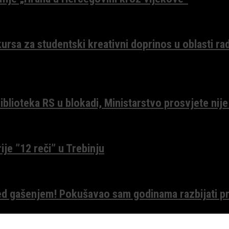
ursa za studentski kreativni doprinos u oblasti ra
lioteka RS u blokadi, Ministarstvo prosvjete nije
ije ”12 reči” u Trebinju
red gašenjem! Pokušavao sam godinama razbijati pr