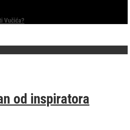
ti Vučića?
an od inspiratora