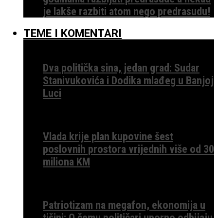
je lakše razbiti atom nego predrasudu!
TEME I KOMENTARI
Dva politička sina, jedan grad: Sudar
Stanivukovića i Dodika mlađeg u Banjoj
Luci
Vlada krije plan kupovine šest
poslovnih prostora vrijednih više od 30
miliona KM
Patriotizam na megafon, ekonomija u
tišini: O čemu političari uporno odbijaju