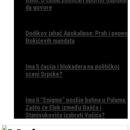
da govore
Dodikov jahač Apokalipse: Prah i pepeo
Đokićevih mandata
Ima li ćacija i blokadera na političkoj
sceni Srpske?
Ima li “Enigme” poslije batina u Palama:
Zašto će Elek između Đajića i
Stanivukovića izabrati Vučića?