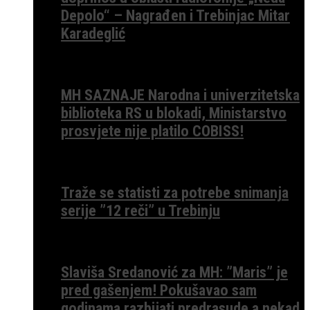
Depolo“ – Nagrađen i Trebinjac Mitar
Karadeglić
MH SAZNAJE Narodna i univerzitetska
biblioteka RS u blokadi, Ministarstvo
prosvjete nije platilo COBISS!
Traže se statisti za potrebe snimanja
serije ”12 reči” u Trebinju
Slaviša Sredanović za MH: ”Maris” je
pred gašenjem! Pokušavao sam
godinama razbijati predrasude a nekad