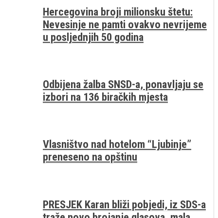
Hercegovina broji milionsku štetu:
Nevesinje ne pamti ovakvo nevrijeme
u posljednjih 50 godina
Odbijena žalba SNSD-a, ponavljaju se
izbori na 136 biračkih mjesta
Vlasništvo nad hotelom “Ljubinje”
preneseno na opštinu
PRESJEK Karan bliži pobjedi, iz SDS-a
traže novo brojanje glasova, mala