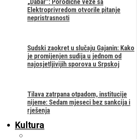
„Dabar“: Porodične veze sa
Elektroprivredom otvorile pitanje
nepristrasnosti
Sudski zaokret u slučaju Gajanin: Kako
je promijenjen sudija u jednom od
najosjetljivijih sporova u Srpskoj
Tilava zatrpana otpadom, institucije
nijeme: Sedam mjeseci bez sankcija i
rješenja
Kultura