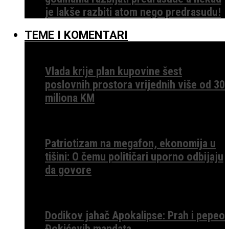
je lakše razbiti atom nego predrasudu!
TEME I KOMENTARI
Vlada krije plan kupovine šest
poslovnih prostora vrijednih više od 30
miliona KM
Patriotizam na megafon, ekonomija u
tišini: O čemu političari uporno odbijaju
da govore
Dodikov jahač Apokalipse: Prah i pepeo
Đokićevih mandata