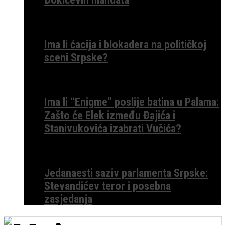
Ima li ćacija i blokadera na političkoj
sceni Srpske?
Ima li “Enigme” poslije batina u Palama:
Zašto će Elek između Đajića i
Stanivukovića izabrati Vučića?
Jedanaesti saziv parlamenta Srpske:
Stevandićev teror i posebna
zasjedanja