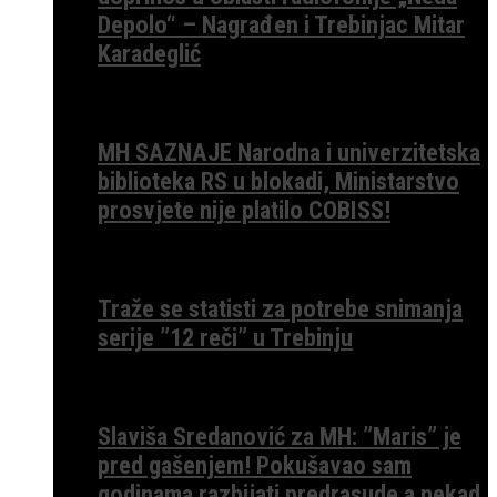
Depolo“ – Nagrađen i Trebinjac Mitar
Karadeglić
MH SAZNAJE Narodna i univerzitetska
biblioteka RS u blokadi, Ministarstvo
prosvjete nije platilo COBISS!
Traže se statisti za potrebe snimanja
serije ”12 reči” u Trebinju
Slaviša Sredanović za MH: ”Maris” je
pred gašenjem! Pokušavao sam
godinama razbijati predrasude a nekad