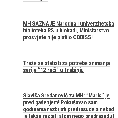
MH SAZNAJE Narodna i univerzitetska
biblioteka RS u blokadi, Ministarstvo
prosvjete nije platilo COBISS!
Traže se statisti za potrebe snimanja
serije ”12 reči” u Trebinju
Slaviša Sredanović za MH: ”Maris” je
pred gašenjem! Pokušavao sam
godinama razbijati predrasude a nekad
je lakše razbiti atom nego predrasudu!