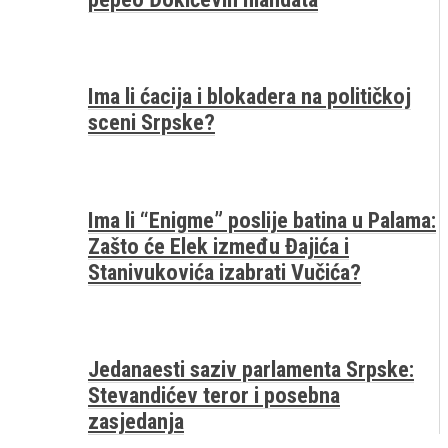
Ima li ćacija i blokadera na političkoj
sceni Srpske?
Ima li “Enigme” poslije batina u Palama:
Zašto će Elek između Đajića i
Stanivukovića izabrati Vučića?
Jedanaesti saziv parlamenta Srpske:
Stevandićev teror i posebna
zasjedanja