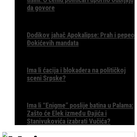
da govore
Dodikov jahač Apokalipse: Prah i pepeo
Đokićevih mandata
Ima li ćacija i blokadera na političkoj
sceni Srpske?
Ima li “Enigme” poslije batina u Palama:
Zašto će Elek između Đajića i
Stanivukovića izabrati Vučića?