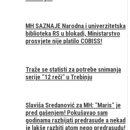
MH SAZNAJE Narodna i univerzitetska
biblioteka RS u blokadi, Ministarstvo
prosvjete nije platilo COBISS!
Traže se statisti za potrebe snimanja
serije ”12 reči” u Trebinju
Slaviša Sredanović za MH: ”Maris” je
pred gašenjem! Pokušavao sam
godinama razbijati predrasude a nekad
je lakše razbiti atom nego predrasudu!