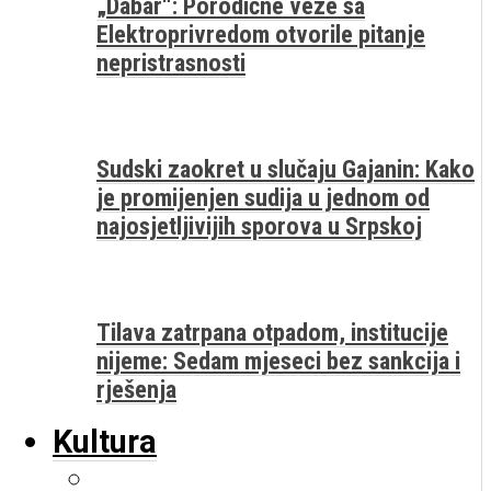
„Dabar“: Porodične veze sa
Elektroprivredom otvorile pitanje
nepristrasnosti
Sudski zaokret u slučaju Gajanin: Kako
je promijenjen sudija u jednom od
najosjetljivijih sporova u Srpskoj
Tilava zatrpana otpadom, institucije
nijeme: Sedam mjeseci bez sankcija i
rješenja
Kultura