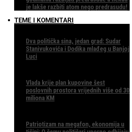
je lakše razbiti atom nego predrasudu!
TEME I KOMENTARI
Dva politička sina, jedan grad: Sudar
Stanivukovića i Dodika mlađeg u Banjoj
Luci
Vlada krije plan kupovine šest
poslovnih prostora vrijednih više od 30
miliona KM
Patriotizam na megafon, ekonomija u
tišini: O čemu političari uporno odbijaju