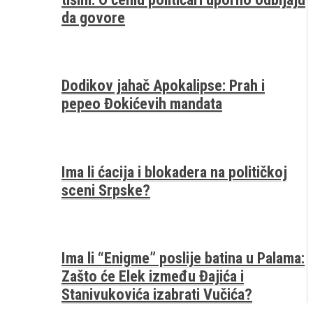
da govore
Dodikov jahač Apokalipse: Prah i
pepeo Đokićevih mandata
Ima li ćacija i blokadera na političkoj
sceni Srpske?
Ima li “Enigme” poslije batina u Palama:
Zašto će Elek između Đajića i
Stanivukovića izabrati Vučića?