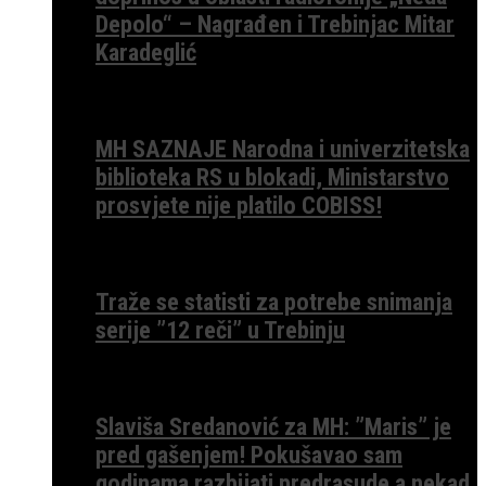
Depolo“ – Nagrađen i Trebinjac Mitar
Karadeglić
MH SAZNAJE Narodna i univerzitetska
biblioteka RS u blokadi, Ministarstvo
prosvjete nije platilo COBISS!
Traže se statisti za potrebe snimanja
serije ”12 reči” u Trebinju
Slaviša Sredanović za MH: ”Maris” je
pred gašenjem! Pokušavao sam
godinama razbijati predrasude a nekad