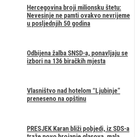
Hercegovina broji milionsku štetu:
Nevesinje ne pamti ovakvo nevrijeme
u posljednjih 50 godina
Odbijena žalba SNSD-a, ponavljaju se
izbori na 136 biračkih mjesta
Vlasništvo nad hotelom “Ljubinje”
preneseno na opštinu
PRESJEK Karan bliži pobjedi, iz SDS-a
traže novo brojanje glasova, mala