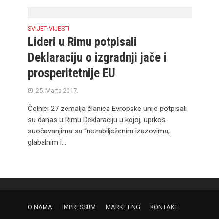
SVIJET
VIJESTI
•
Lideri u Rimu potpisali
Deklaraciju o izgradnji jače i
prosperitetnije EU
25. Marta 2017.
Čelnici 27 zemalja članica Evropske unije potpisali
su danas u Rimu Deklaraciju u kojoj, uprkos
suočavanjima sa “nezabilježenim izazovima,
glabalnim i...
O NAMA
IMPRESSUM
MARKETING
KONTAKT