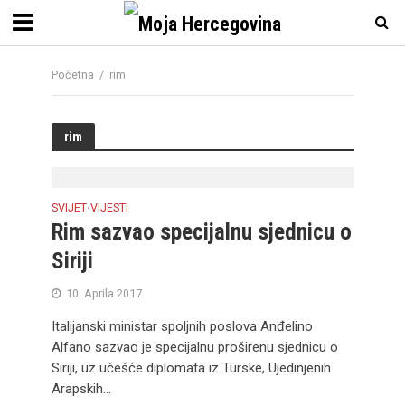
Početna
/
rim
rim
SVIJET
VIJESTI
•
Rim sazvao specijalnu sjednicu o
Siriji
10. Aprila 2017.
Italijanski ministar spoljnih poslova Anđelino
Alfano sazvao je specijalnu proširenu sjednicu o
Siriji, uz učešće diplomata iz Turske, Ujedinjenih
Arapskih...