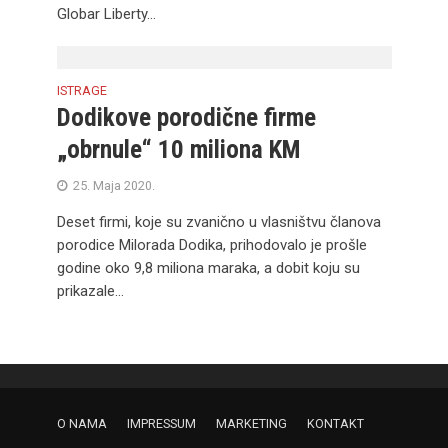
Globar Liberty...
ISTRAGE
Dodikove porodične firme
„obrnule“ 10 miliona KM
25. Maja 2020.
Deset firmi, koje su zvanično u vlasništvu članova
porodice Milorada Dodika, prihodovalo je prošle
godine oko 9,8 miliona maraka, a dobit koju su
prikazale...
O NAMA
IMPRESSUM
MARKETING
KONTAKT