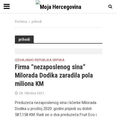
Početna
/
prihodi
prihodi
IZDVAJAMO
REPUBLIKA SRPSKA
•
Firma “nezaposlenog sina”
Milorada Dodika zaradila pola
miliona KM
28. Oktobra 2021.
Preduzeća nezaposlenog sina i kćerke Milorada
Dodika u prošloj 2020. godini prijavili su dobiti
587,158 KM. Radi se o dva preduzeća Fruit Eco i