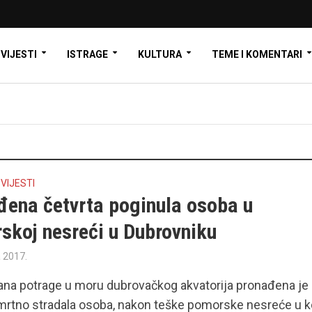
VIJESTI
ISTRAGE
KULTURA
TEME I KOMENTARI
•
VIJESTI
đena četvrta poginula osoba u
skoj nesreći u Dubrovniku
a 2017.
ana potrage u moru dubrovačkog akvatorija pronađena je
mrtno stradala osoba, nakon teške pomorske nesreće u k