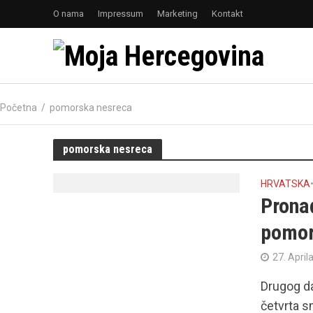
O nama
Impressum
Marketing
Kontakt
Početna
/
pomorska nesreca
pomorska nesreca
HRVATSKA
Prona
pomor
27. April
Drugog d
četvrta s