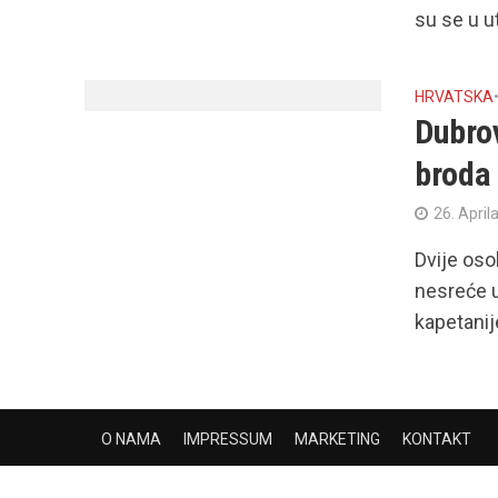
su se u u
HRVATSKA
Dubrov
broda
26. April
Dvije oso
nesreće u
kapetanije
O NAMA
IMPRESSUM
MARKETING
KONTAKT