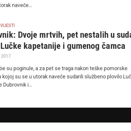
torak naveče...
•
VIJESTI
nik: Dvoje mrtvih, pet nestalih u sud
 Lučke kapetanije i gumenog čamca
a 2017.
be su poginule, a za pet se traga nakon teške pomorske
 kojoj su se u utorak naveče sudarili službeno plovilo Lu
 Dubrovnik i...