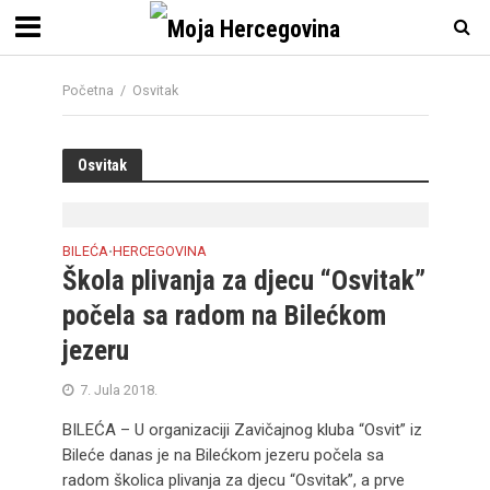
Početna
/
Osvitak
Osvitak
BILEĆA
HERCEGOVINA
•
Škola plivanja za djecu “Osvitak”
počela sa radom na Bilećkom
jezeru
7. Jula 2018.
BILEĆA – U organizaciji Zavičajnog kluba “Osvit” iz
Bileće danas je na Bilećkom jezeru počela sa
radom školica plivanja za djecu “Osvitak”, a prve