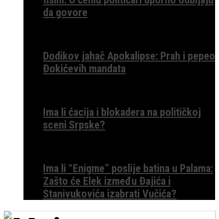
da govore
Dodikov jahač Apokalipse: Prah i pepeo
Đokićevih mandata
Ima li ćacija i blokadera na političkoj
sceni Srpske?
Ima li “Enigme” poslije batina u Palama:
Zašto će Elek između Đajića i
Stanivukovića izabrati Vučića?