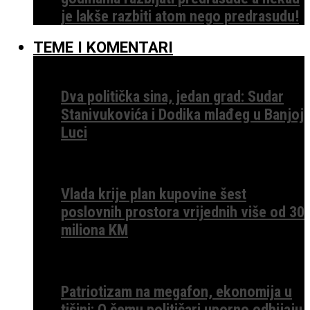
je lakše razbiti atom nego predrasudu!
TEME I KOMENTARI
Dva politička sina, jedan grad: Sudar
Stanivukovića i Dodika mlađeg u Banjoj
Luci
Vlada krije plan kupovine šest
poslovnih prostora vrijednih više od 30
miliona KM
Patriotizam na megafon, ekonomija u
tišini: O čemu političari uporno odbijaju