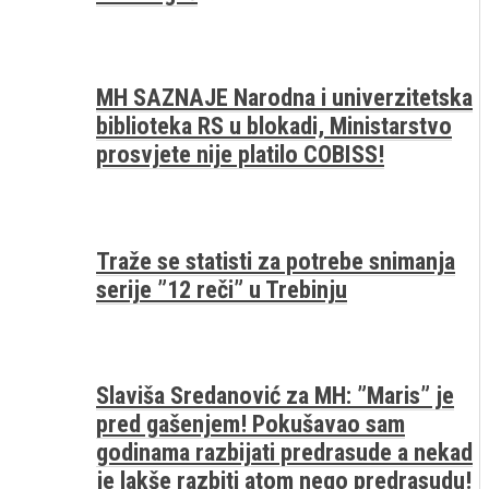
MH SAZNAJE Narodna i univerzitetska
biblioteka RS u blokadi, Ministarstvo
prosvjete nije platilo COBISS!
Traže se statisti za potrebe snimanja
serije ”12 reči” u Trebinju
Slaviša Sredanović za MH: ”Maris” je
pred gašenjem! Pokušavao sam
godinama razbijati predrasude a nekad
je lakše razbiti atom nego predrasudu!