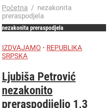
Početna
/
nezakonita
preraspodjela
nezakonita preraspodjela
IZDVAJAMO
•
REPUBLIKA
SRPSKA
Ljubiša Petrović
nezakonito
preraspodijelio 1,3