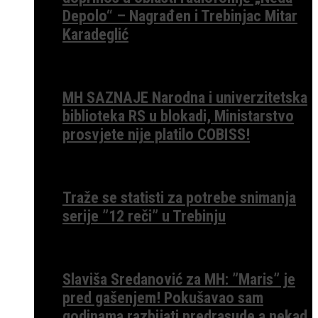
Depolo“ – Nagrađen i Trebinjac Mitar
Karadeglić
MH SAZNAJE Narodna i univerzitetska
biblioteka RS u blokadi, Ministarstvo
prosvjete nije platilo COBISS!
Traže se statisti za potrebe snimanja
serije ”12 reči” u Trebinju
Slaviša Sredanović za MH: ”Maris” je
pred gašenjem! Pokušavao sam
godinama razbijati predrasude a nekad