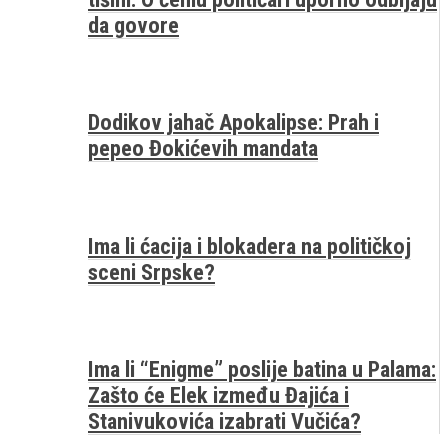
da govore
Dodikov jahač Apokalipse: Prah i
pepeo Đokićevih mandata
Ima li ćacija i blokadera na političkoj
sceni Srpske?
Ima li “Enigme” poslije batina u Palama:
Zašto će Elek između Đajića i
Stanivukovića izabrati Vučića?