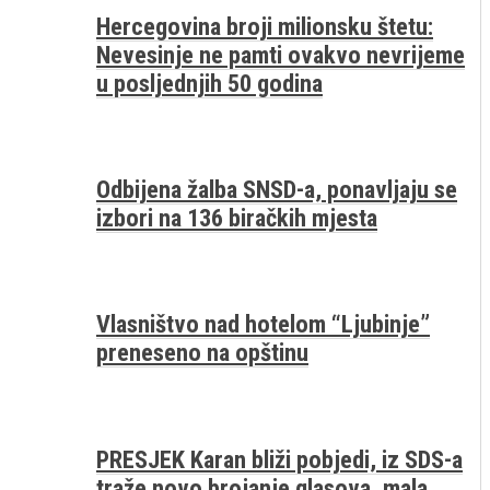
Hercegovina broji milionsku štetu:
Nevesinje ne pamti ovakvo nevrijeme
u posljednjih 50 godina
Odbijena žalba SNSD-a, ponavljaju se
izbori na 136 biračkih mjesta
Vlasništvo nad hotelom “Ljubinje”
preneseno na opštinu
PRESJEK Karan bliži pobjedi, iz SDS-a
traže novo brojanje glasova, mala