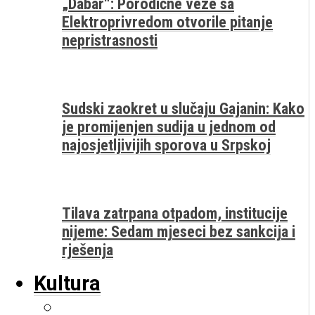
„Dabar“: Porodične veze sa
Elektroprivredom otvorile pitanje
nepristrasnosti
Sudski zaokret u slučaju Gajanin: Kako
je promijenjen sudija u jednom od
najosjetljivijih sporova u Srpskoj
Tilava zatrpana otpadom, institucije
nijeme: Sedam mjeseci bez sankcija i
rješenja
Kultura