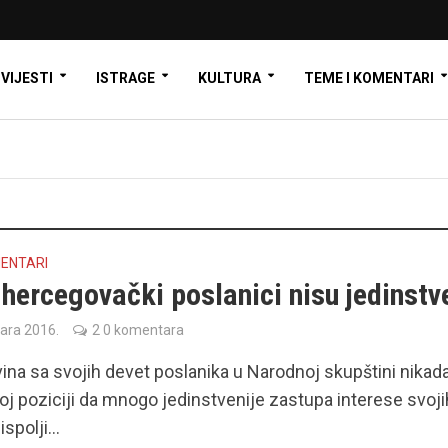
VIJESTI
ISTRAGE
KULTURA
TEME I KOMENTARI
MENTARI
hercegovački poslanici nisu jedinstv
uara 2016.
2 0 komentara
na sa svojih devet poslanika u Narodnoj skupštini nikada
ljoj poziciji da mnogo jedinstvenije zastupa interese svoji
spolji...