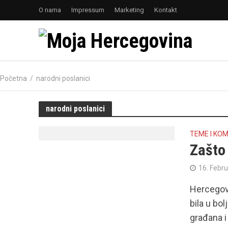
O nama
Impressum
Marketing
Kontakt
Početna
/
narodni poslanici
narodni poslanici
TEME I KO
Zašto 
16. Febr
Hercegovi
bila u bo
građana i i