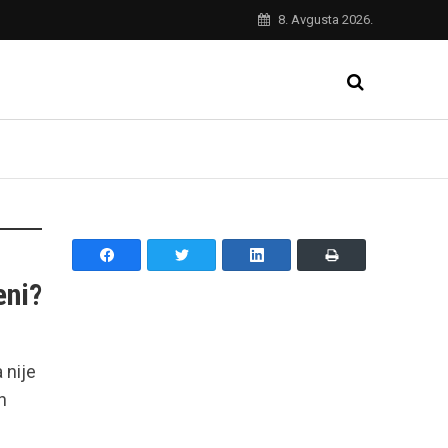
8. Avgusta 2026.
eni?
 nije
h