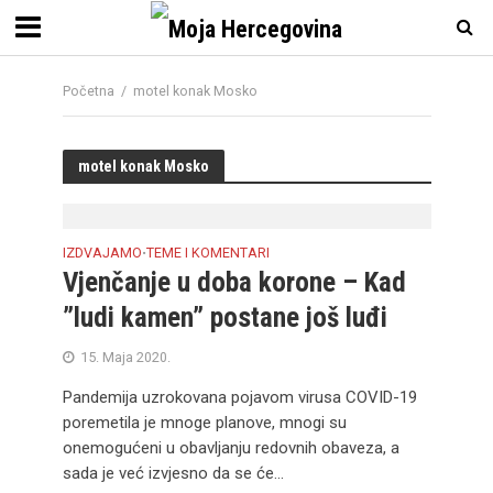
Početna
/
motel konak Mosko
motel konak Mosko
IZDVAJAMO
TEME I KOMENTARI
•
Vjenčanje u doba korone – Kad
”ludi kamen” postane još luđi
15. Maja 2020.
Pandemija uzrokovana pojavom virusa COVID-19
poremetila je mnoge planove, mnogi su
onemogućeni u obavljanju redovnih obaveza, a
sada je već izvjesno da se će...