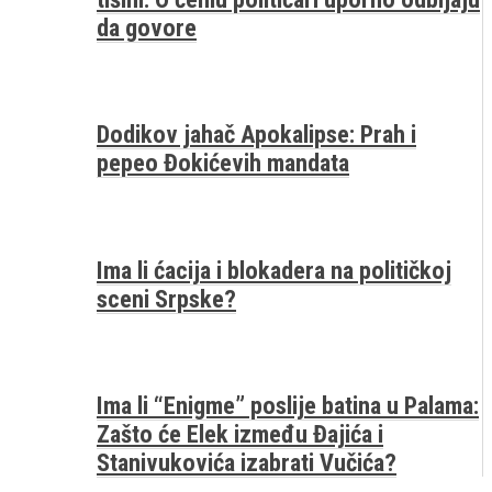
da govore
Dodikov jahač Apokalipse: Prah i
pepeo Đokićevih mandata
Ima li ćacija i blokadera na političkoj
sceni Srpske?
Ima li “Enigme” poslije batina u Palama:
Zašto će Elek između Đajića i
Stanivukovića izabrati Vučića?