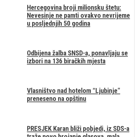
Hercegovina broji milionsku štetu:
Nevesinje ne pamti ovakvo nevrijeme
u posljednjih 50 godina
Odbijena žalba SNSD-a, ponavljaju se
izbori na 136 biračkih mjesta
Vlasništvo nad hotelom “Ljubinje”
preneseno na opštinu
PRESJEK Karan bliži pobjedi, iz SDS-a
traže novo brojanje glasova, mala