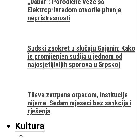
„Dabar“: Porodične veze sa
Elektroprivredom otvorile pitanje
nepristrasnosti
Sudski zaokret u slučaju Gajanin: Kako
je promijenjen sudija u jednom od
najosjetljivijih sporova u Srpskoj
Tilava zatrpana otpadom, institucije
nijeme: Sedam mjeseci bez sankcija i
rješenja
Kultura