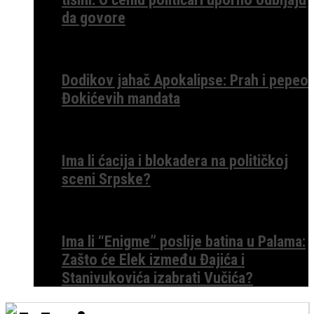
da govore
Dodikov jahač Apokalipse: Prah i pepeo
Đokićevih mandata
Ima li ćacija i blokadera na političkoj
sceni Srpske?
Ima li “Enigme” poslije batina u Palama:
Zašto će Elek između Đajića i
Stanivukovića izabrati Vučića?