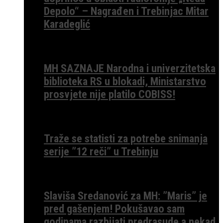
Depolo“ – Nagrađen i Trebinjac Mitar
Karadeglić
MH SAZNAJE Narodna i univerzitetska
biblioteka RS u blokadi, Ministarstvo
prosvjete nije platilo COBISS!
Traže se statisti za potrebe snimanja
serije ”12 reči” u Trebinju
Slaviša Sredanović za MH: ”Maris” je
pred gašenjem! Pokušavao sam
godinama razbijati predrasude a nekad