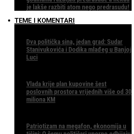
je lakše razbiti atom nego predrasudu!
TEME I KOMENTARI
Dva politička sina, jedan grad: Sudar
Stanivukovića i Dodika mlađeg u Banjoj
Luci
Vlada krije plan kupovine šest
poslovnih prostora vrijednih više od 30
miliona KM
Patriotizam na megafon, ekonomija u
tišini: O čemu političari uporno odbijaju