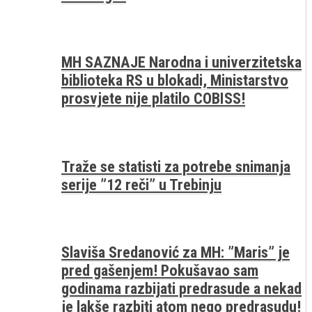
MH SAZNAJE Narodna i univerzitetska
biblioteka RS u blokadi, Ministarstvo
prosvjete nije platilo COBISS!
Traže se statisti za potrebe snimanja
serije ”12 reči” u Trebinju
Slaviša Sredanović za MH: ”Maris” je
pred gašenjem! Pokušavao sam
godinama razbijati predrasude a nekad
je lakše razbiti atom nego predrasudu!