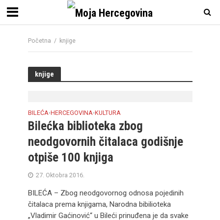
Početna
/
knjige
knjige
BILEĆA
HERCEGOVINA
KULTURA
•
•
Bilećka biblioteka zbog
neodgovornih čitalaca godišnje
otpiše 100 knjiga
27. Oktobra 2016.
BILEĆA – Zbog neodgovornog odnosa pojedinih
čitalaca prema knjigama, Narodna bibilioteka
„Vladimir Gaćinović“ u Bileći prinuđena je da svake