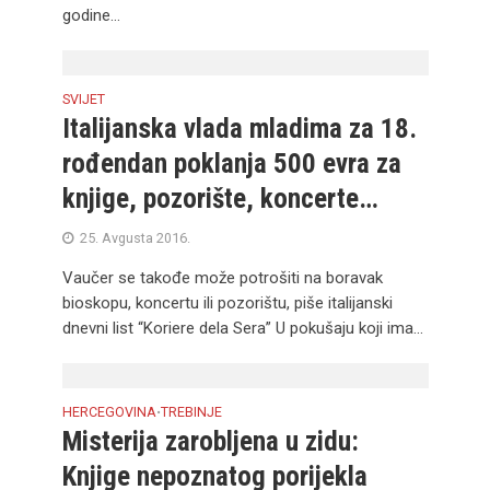
godine...
SVIJET
Italijanska vlada mladima za 18.
rođendan poklanja 500 evra za
knjige, pozorište, koncerte…
25. Avgusta 2016.
Vaučer se takođe može potrošiti na boravak
bioskopu, koncertu ili pozorištu, piše italijanski
dnevni list “Koriere dela Sera” U pokušaju koji ima...
HERCEGOVINA
TREBINJE
•
Misterija zarobljena u zidu:
Knjige nepoznatog porijekla