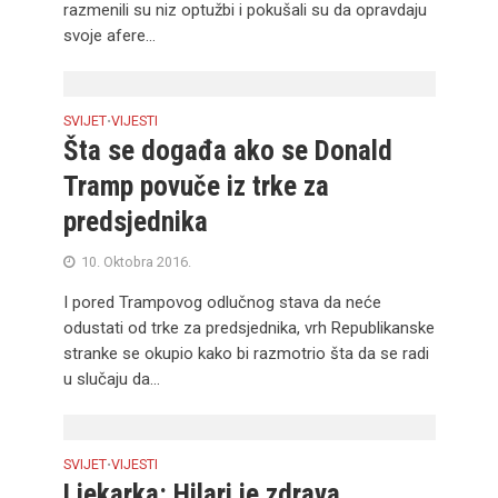
razmenili su niz optužbi i pokušali su da opravdaju
svoje afere...
SVIJET
VIJESTI
•
Šta se događa ako se Donald
Tramp povuče iz trke za
predsjednika
10. Oktobra 2016.
I pored Trampovog odlučnog stava da neće
odustati od trke za predsjednika, vrh Republikanske
stranke se okupio kako bi razmotrio šta da se radi
u slučaju da...
SVIJET
VIJESTI
•
Ljekarka: Hilari je zdrava