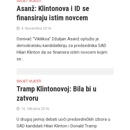
SVIJET
VIJESTI
•
Asanž: Klintonova i ID se
finansiraju istim novcem
4. Novembra 2016.
Osnivač “Vikiliksa” Džulijan Asanž optužio je
demokratsku kandidatkinju za predsednika SAD
Hilari Klinton da se finansira istim novcem kojim
se...
SVIJET
VIJESTI
•
Tramp Klintonovoj: Bila bi u
zatvoru
10. Oktobra 2016.
U drugoj javnoj debati uoči predsedničkih izbora u
SAD kandidati Hilari Klinton i Donald Tramp