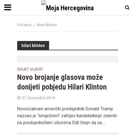
Početna
/
hilari klinton
hilari klinton
SVIJET
VIJESTI
•
Novo brojanje glasova može
donijeti pobjedu Hilari Klinton
27. Novembra 2016.
Novoizabrani američki predsjednik Donald Tramp
nazvao je “smiješnim” zahtjev kandidatkinje zelenih
na predsjedničkim izborima Džil Stejn da se...