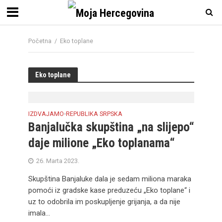
Početna
/
Eko toplane
Eko toplane
IZDVAJAMO
REPUBLIKA SRPSKA
•
Banjalučka skupština „na slijepo“
daje milione „Eko toplanama“
26. Marta 2023.
Skupština Banjaluke dala je sedam miliona maraka
pomoći iz gradske kase preduzeću „Eko toplane“ i
uz to odobrila im poskupljenje grijanja, a da nije
imala...