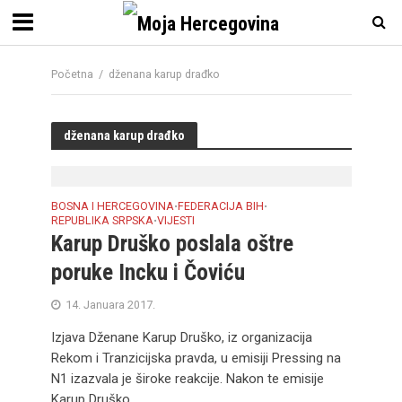
Početna
/
dženana karup drađko
dženana karup drađko
BOSNA I HERCEGOVINA
FEDERACIJA BIH
•
•
REPUBLIKA SRPSKA
VIJESTI
•
Karup Druško poslala oštre
poruke Incku i Čoviću
14. Januara 2017.
Izjava Dženane Karup Druško, iz organizacija
Rekom i Tranzicijska pravda, u emisiji Pressing na
N1 izazvala je široke reakcije. Nakon te emisije
Karup Druško...