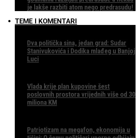
je lakše razbiti atom nego predrasudu!
TEME I KOMENTARI
Dva politička sina, jedan grad: Sudar
Stanivukovića i Dodika mlađeg u Banjoj
Luci
Vlada krije plan kupovine šest
poslovnih prostora vrijednih više od 30
miliona KM
Patriotizam na megafon, ekonomija u
tišini: O čemu političari uporno odbijaju