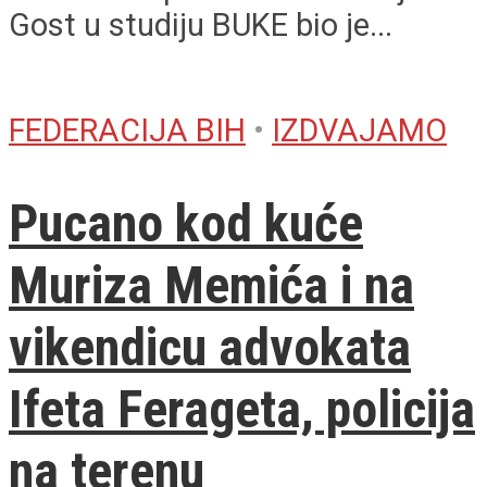
Gost u studiju BUKE bio je...
FEDERACIJA BIH
•
IZDVAJAMO
Pucano kod kuće
Muriza Memića i na
vikendicu advokata
Ifeta Ferageta, policija
na terenu