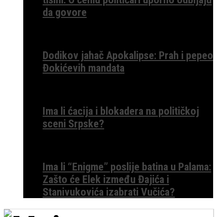
da govore
Dodikov jahač Apokalipse: Prah i pepeo
Đokićevih mandata
Ima li ćacija i blokadera na političkoj
sceni Srpske?
Ima li “Enigme” poslije batina u Palama:
Zašto će Elek između Đajića i
Stanivukovića izabrati Vučića?