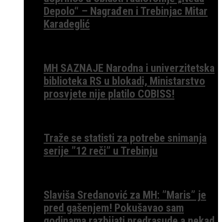
Depolo“ – Nagrađen i Trebinjac Mitar
Karadeglić
MH SAZNAJE Narodna i univerzitetska
biblioteka RS u blokadi, Ministarstvo
prosvjete nije platilo COBISS!
Traže se statisti za potrebe snimanja
serije ”12 reči” u Trebinju
Slaviša Sredanović za MH: ”Maris” je
pred gašenjem! Pokušavao sam
godinama razbijati predrasude a nekad