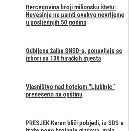
Hercegovina broji milionsku štetu:
Nevesinje ne pamti ovakvo nevrijeme
u posljednjih 50 godina
Odbijena žalba SNSD-a, ponavljaju se
izbori na 136 biračkih mjesta
Vlasništvo nad hotelom “Ljubinje”
preneseno na opštinu
PRESJEK Karan bliži pobjedi, iz SDS-a
traže novo brojanje glasova, mala