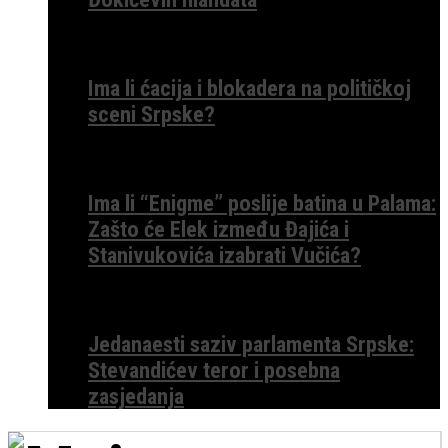
Ima li ćacija i blokadera na političkoj
sceni Srpske?
Ima li “Enigme” poslije batina u Palama:
Zašto će Elek između Đajića i
Stanivukovića izabrati Vučića?
Jedanaesti saziv parlamenta Srpske:
Stevandićev teror i posebna
zasjedanja