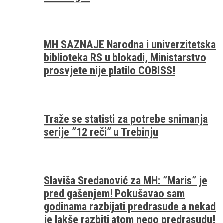
MH SAZNAJE Narodna i univerzitetska
biblioteka RS u blokadi, Ministarstvo
prosvjete nije platilo COBISS!
Traže se statisti za potrebe snimanja
serije ”12 reči” u Trebinju
Slaviša Sredanović za MH: ”Maris” je
pred gašenjem! Pokušavao sam
godinama razbijati predrasude a nekad
je lakše razbiti atom nego predrasudu!