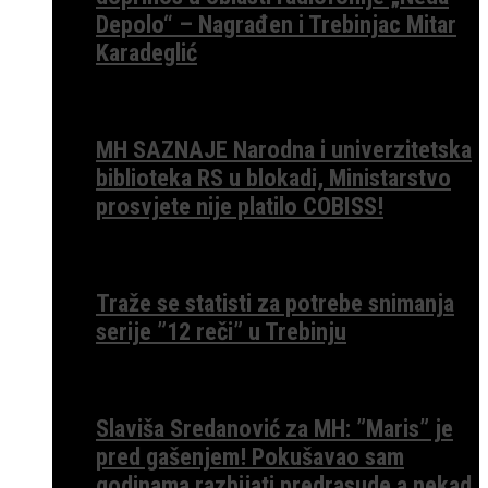
Depolo“ – Nagrađen i Trebinjac Mitar
Karadeglić
MH SAZNAJE Narodna i univerzitetska
biblioteka RS u blokadi, Ministarstvo
prosvjete nije platilo COBISS!
Traže se statisti za potrebe snimanja
serije ”12 reči” u Trebinju
Slaviša Sredanović za MH: ”Maris” je
pred gašenjem! Pokušavao sam
godinama razbijati predrasude a nekad