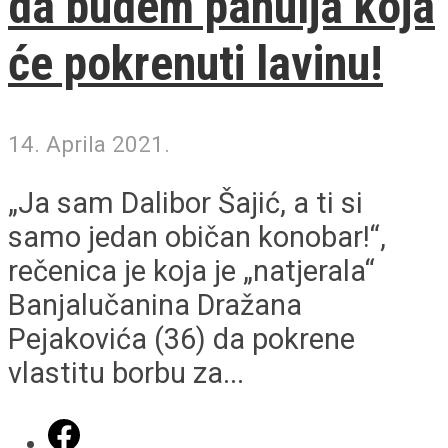
da budem pahulja koja
će pokrenuti lavinu!
14. Aprila 2021.
„Ja sam Dalibor Šajić, a ti si
samo jedan običan konobar!“,
rečenica je koja je „natjerala“
Banjalučanina Dražana
Pejakovića (36) da pokrene
vlastitu borbu za...