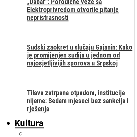
„Dabar“: Porodične veze sa
Elektroprivredom otvorile pitanje
nepristrasnosti
Sudski zaokret u slučaju Gajanin: Kako
je promijenjen sudija u jednom od
najosjetljivijih sporova u Srpskoj
Tilava zatrpana otpadom, institucije
nijeme: Sedam mjeseci bez sankcija i
rješenja
Kultura