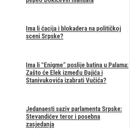
Ima li ćacija i blokadera na političkoj
sceni Srpske?
Ima li “Enigme” poslije batina u Palama:
Zašto će Elek između Đajića i
Stanivukovića izabrati Vučića?
Jedanaesti saziv parlamenta Srpske:
Stevandićev teror i posebna
zasjedanja