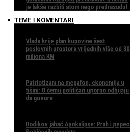
je lakše razbiti atom nego predrasudu!
TEME I KOMENTARI
Vlada krije plan kupovine šest
poslovnih prostora vrijednih više od 30
miliona KM
Patriotizam na megafon, ekonomija u
tišini: O čemu političari uporno odbijaju
da govore
Dodikov jahač Apokalipse: Prah i pepeo
Đokićevih mandata