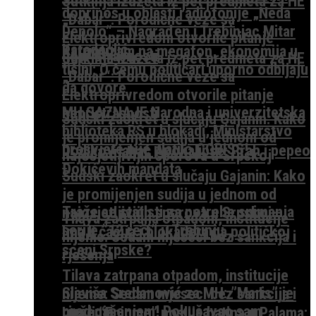
Sutkinja izuzeta iz pet predmeta za HE
doprinos u oblasti radiofonije „Neda
„Dabar“: Porodične veze sa
Depolo“ – Nagrađen i Trebinjac Mitar
Elektroprivredom otvorile pitanje
Karadeglić
Patriotizam na megafon, ekonomija u
nepristrasnosti
Sutkinja izuzeta iz pet predmeta za HE
tišini: O čemu političari uporno odbijaju
„Dabar“: Porodične veze sa
da govore
Elektroprivredom otvorile pitanje
MH SAZNAJE Narodna i univerzitetska
nepristrasnosti
Sudski zaokret u slučaju Gajanin: Kako
biblioteka RS u blokadi, Ministarstvo
je promijenjen sudija u jednom od
prosvjete nije platilo COBISS!
Dodikov jahač Apokalipse: Prah i pepeo
najosjetljivijih sporova u Srpskoj
Đokićevih mandata
Sudski zaokret u slučaju Gajanin: Kako
je promijenjen sudija u jednom od
Traže se statisti za potrebe snimanja
najosjetljivijih sporova u Srpskoj
Tilava zatrpana otpadom, institucije
serije ”12 reči” u Trebinju
Ima li ćacija i blokadera na političkoj
nijeme: Sedam mjeseci bez sankcija i
sceni Srpske?
rješenja
Tilava zatrpana otpadom, institucije
Slaviša Sredanović za MH: ”Maris” je
nijeme: Sedam mjeseci bez sankcija i
pred gašenjem! Pokušavao sam
rješenja
Ima li “Enigme” poslije batina u Palama: