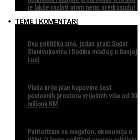
je lakše razbiti atom nego predrasudu!
TEME I KOMENTARI
Dva politička sina, jedan grad: Sudar
Stanivukovića i Dodika mlađeg u Banjoj
Luci
Vlada krije plan kupovine šest
poslovnih prostora vrijednih više od 30
miliona KM
Patriotizam na megafon, ekonomija u
tišini: O čemu političari uporno odbijaju