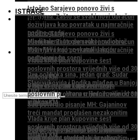
Istočno Sarajevo ponovo živi s
ISTRAGE
pucnjima: Zašto se svaki novi obračun
KULTURA
doživljava kao povratak u najmračnije
godine grada
Istočno Sarajevo ponovo živi s
Mladi talenti na glumačkoj radionici
pucnjima: Zašto se svaki novi obračun
Mitra Milićevića pokazali lakoću
doživljava kao povratak u najmračnije
TEME I KOMENTARI
postojanja na sceni
godine grada
Vlada krije plan kupovine šest
poslovnih prostora vrijednih više od 30
Dva politička sina, jedan grad: Sudar
miliona KM
Stanivukovića i Dodika mlađeg u Banjoj
U Nevesinju održana promocija
Vlada krije plan kupovine šest
Luci
monografije „Hrana u Hercegovini kroz
poslovnih prostora vrijednih više od 30
vijekove“
miliona KM
Sud potvrdio pisanje MH: Gajaninov
treći mandat proglašen nezakonitim
Vlada krije plan kupovine šest
poslovnih prostora vrijednih više od 30
Dodijeljena priznanja pobjednicima
Sud potvrdio pisanje MH: Gajaninov
miliona KM
konkursa za studentski kreativni
treći mandat proglašen nezakonitim