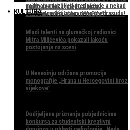
godinama razbijati predrasude a nekad
Zašto će Elek između Đajića i
KULTURA
je lakše razbiti atom nego predrasudu!
Stanivukovića izabrati Vučića?
Mladi talenti na glumačkoj radionici
Mitra Milićevića pokazali lakoću
postojanja na sceni
U Nevesinju održana promocija
monografije „Hrana u Hercegovini kroz
vijekove“
Dodijeljena priznanja pobjednicima
konkursa za studentski kreativni
doprinos u oblasti radiofonije „Neda