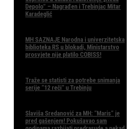
Depolo“ – Nagrađen i Trebinjac Mitar
Karadeglić
MH SAZNAJE Narodna i univerzitetska
biblioteka RS u blokadi, Ministarstvo
prosvjete nije platilo COBISS!
Traže se statisti za potrebe snimanja
serije ”12 reči” u Trebinju
Slaviša Sredanović za MH: ”Maris” je
pred gašenjem! Pokušavao sam
godinama razbijati predrasude a nekad