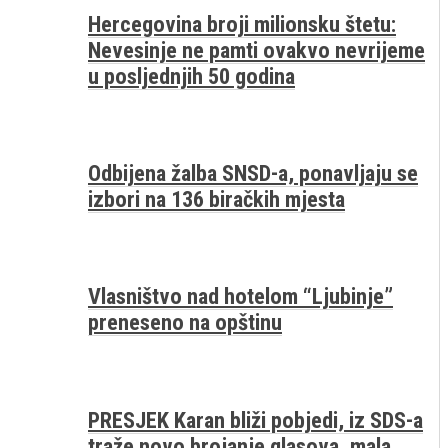
Hercegovina broji milionsku štetu:
Nevesinje ne pamti ovakvo nevrijeme
u posljednjih 50 godina
Odbijena žalba SNSD-a, ponavljaju se
izbori na 136 biračkih mjesta
Vlasništvo nad hotelom “Ljubinje”
preneseno na opštinu
PRESJEK Karan bliži pobjedi, iz SDS-a
traže novo brojanje glasova, mala