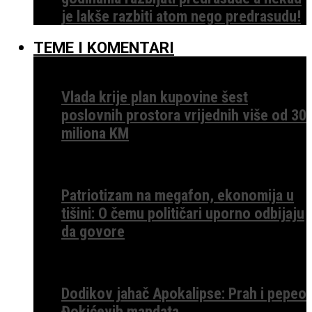
je lakše razbiti atom nego predrasudu!
TEME I KOMENTARI
Vlada krije plan kupovine šest
poslovnih prostora vrijednih više od 30
miliona KM
Patriotizam na megafon, ekonomija u
tišini: O čemu političari uporno odbijaju
da govore
Dodikov jahač Apokalipse: Prah i pepeo
Đokićevih mandata