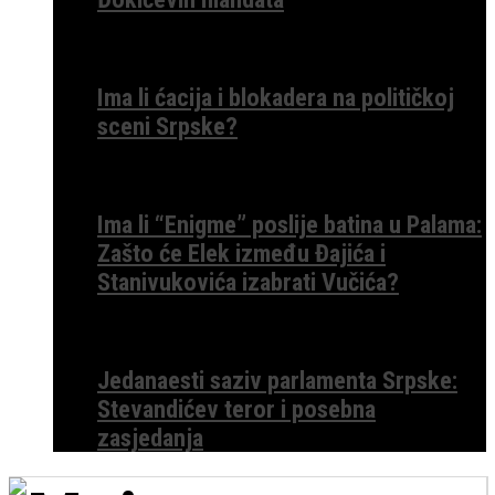
Ima li ćacija i blokadera na političkoj
sceni Srpske?
Ima li “Enigme” poslije batina u Palama:
Zašto će Elek između Đajića i
Stanivukovića izabrati Vučića?
Jedanaesti saziv parlamenta Srpske:
Stevandićev teror i posebna
zasjedanja