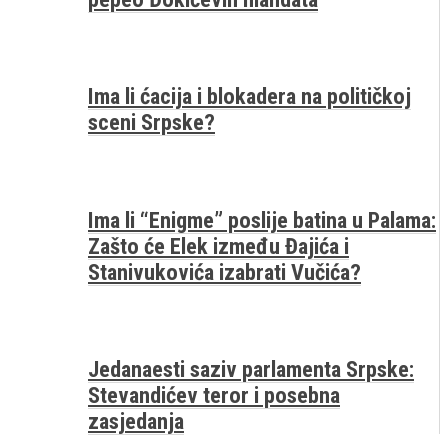
Ima li ćacija i blokadera na političkoj
sceni Srpske?
Ima li “Enigme” poslije batina u Palama:
Zašto će Elek između Đajića i
Stanivukovića izabrati Vučića?
Jedanaesti saziv parlamenta Srpske:
Stevandićev teror i posebna
zasjedanja