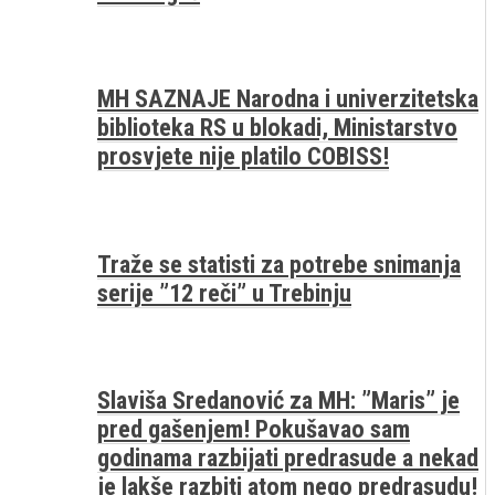
MH SAZNAJE Narodna i univerzitetska
biblioteka RS u blokadi, Ministarstvo
prosvjete nije platilo COBISS!
Traže se statisti za potrebe snimanja
serije ”12 reči” u Trebinju
Slaviša Sredanović za MH: ”Maris” je
pred gašenjem! Pokušavao sam
godinama razbijati predrasude a nekad
je lakše razbiti atom nego predrasudu!