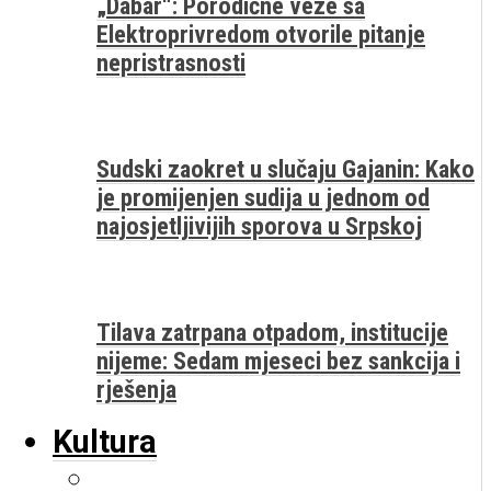
„Dabar“: Porodične veze sa
Elektroprivredom otvorile pitanje
nepristrasnosti
Sudski zaokret u slučaju Gajanin: Kako
je promijenjen sudija u jednom od
najosjetljivijih sporova u Srpskoj
Tilava zatrpana otpadom, institucije
nijeme: Sedam mjeseci bez sankcija i
rješenja
Kultura