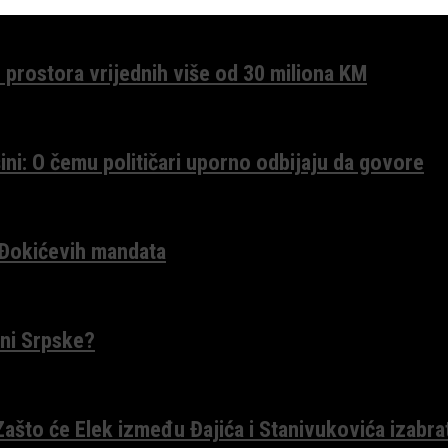
 prostora vrijednih više od 30 miliona KM
ini: O čemu političari uporno odbijaju da govore
 Đokićevih mandata
ceni Srpske?
 Zašto će Elek između Đajića i Stanivukovića izabra