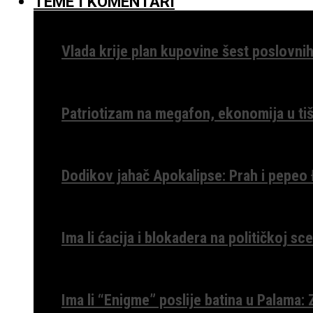
TEME I KOMENTARI
Vlada krije plan kupovine šest poslovnih
Patriotizam na megafon, ekonomija u tiš
Dodikov jahač Apokalipse: Prah i pepeo
Ima li ćacija i blokadera na političkoj s
Ima li “Enigme” poslije batina u Palama: