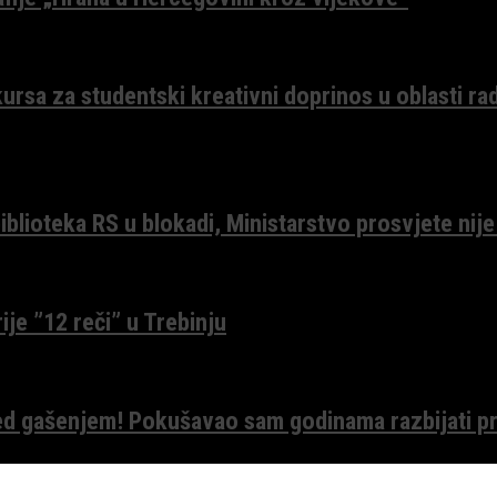
ursa za studentski kreativni doprinos u oblasti ra
lioteka RS u blokadi, Ministarstvo prosvjete nije
ije ”12 reči” u Trebinju
red gašenjem! Pokušavao sam godinama razbijati pr