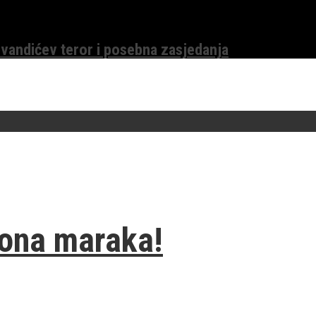
evandićev teror i posebna zasjedanja
iona maraka!