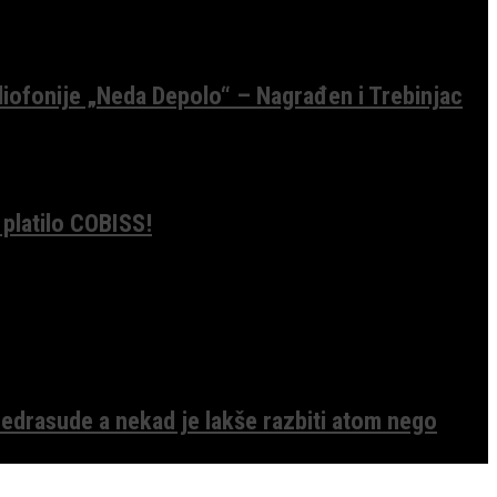
diofonije „Neda Depolo“ – Nagrađen i Trebinjac
 platilo COBISS!
edrasude a nekad je lakše razbiti atom nego