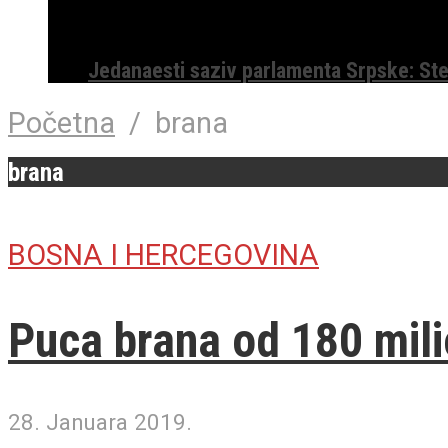
Jedanaesti saziv parlamenta Srpske: St
Početna
/
brana
brana
BOSNA I HERCEGOVINA
Puca brana od 180 mil
28. Januara 2019.