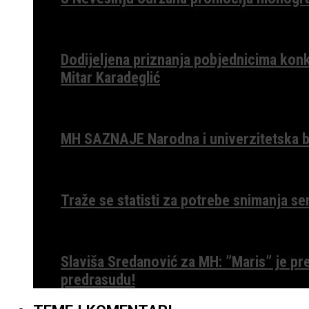
Dodijeljena priznanja pobjednicima konk
Mitar Karadeglić
MH SAZNAJE Narodna i univerzitetska bib
Traže se statisti za potrebe snimanja ser
Slaviša Sredanović za MH: ”Maris” je p
predrasudu!