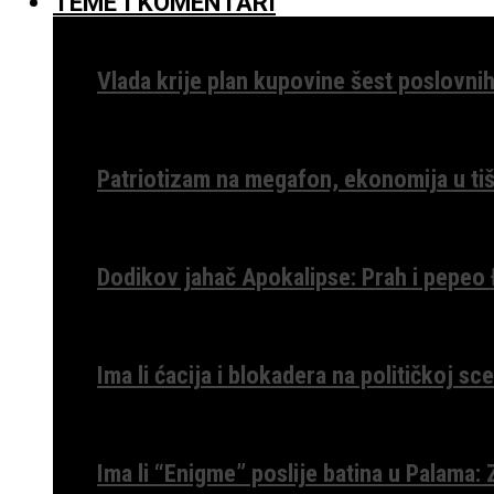
TEME I KOMENTARI
Vlada krije plan kupovine šest poslovnih
Patriotizam na megafon, ekonomija u tiš
Dodikov jahač Apokalipse: Prah i pepeo
Ima li ćacija i blokadera na političkoj s
Ima li “Enigme” poslije batina u Palama: