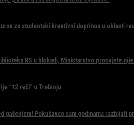
ursa za studentski kreativni doprinos u oblasti ra
lioteka RS u blokadi, Ministarstvo prosvjete nije
ije ”12 reči” u Trebinju
red gašenjem! Pokušavao sam godinama razbijati pr