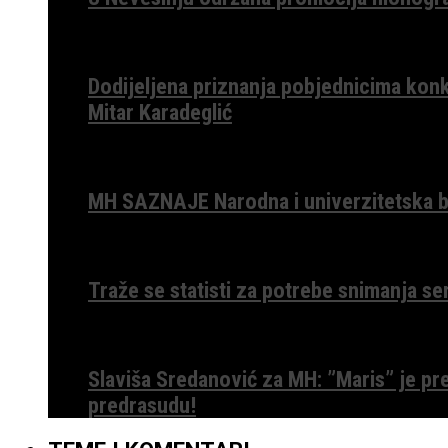
Dodijeljena priznanja pobjednicima konk
Mitar Karadeglić
MH SAZNAJE Narodna i univerzitetska bib
Traže se statisti za potrebe snimanja ser
Slaviša Sredanović za MH: ”Maris” je p
predrasudu!