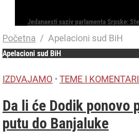
Jedanaesti saziv parlamenta Srpske: St
Početna
/
Apelacioni sud BiH
Apelacioni sud BiH
IZDVAJAMO
•
TEME I KOMENTARI
Da li će Dodik ponovo p
putu do Banjaluke