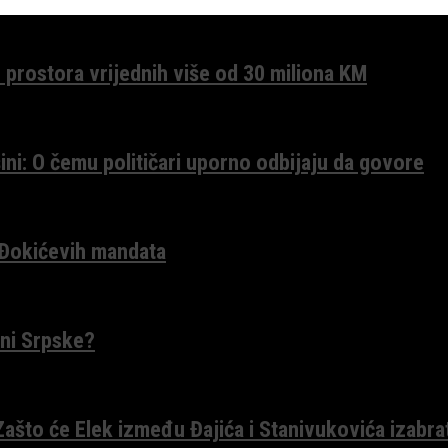
 prostora vrijednih više od 30 miliona KM
ini: O čemu političari uporno odbijaju da govore
 Đokićevih mandata
ceni Srpske?
 Zašto će Elek između Đajića i Stanivukovića izabra