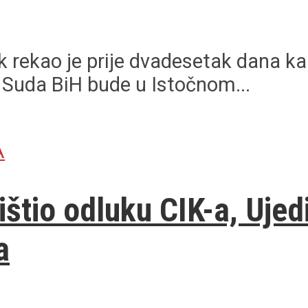
 rekao je prije dvadesetak dana k
a Suda BiH bude u Istočnom...
A
ištio odluku CIK-a, Ujed
a