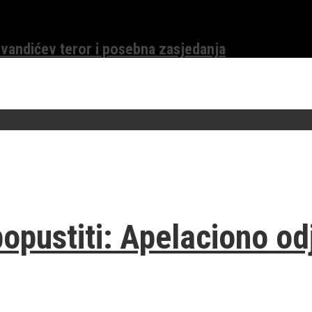
evandićev teror i posebna zasjedanja
opustiti: Apelaciono odj