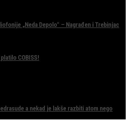
diofonije „Neda Depolo“ – Nagrađen i Trebinjac
 platilo COBISS!
edrasude a nekad je lakše razbiti atom nego