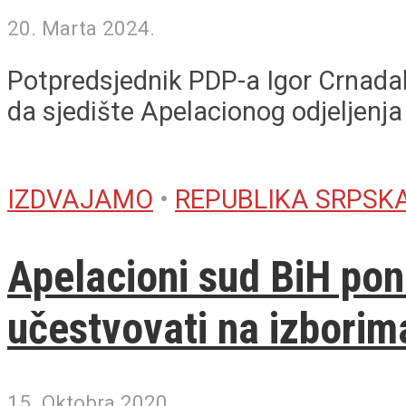
20. Marta 2024.
Potpredsjednik PDP-a Igor Crnadak
da sjedište Apelacionog odjeljenj
IZDVAJAMO
•
REPUBLIKA SRPSK
Apelacioni sud BiH pon
učestvovati na izborim
15. Oktobra 2020.