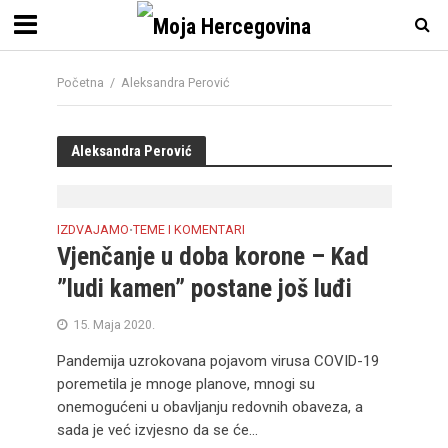
Početna
/
Aleksandra Perović
Aleksandra Perović
IZDVAJAMO
TEME I KOMENTARI
•
Vjenčanje u doba korone – Kad
”ludi kamen” postane još luđi
15. Maja 2020.
Pandemija uzrokovana pojavom virusa COVID-19
poremetila je mnoge planove, mnogi su
onemogućeni u obavljanju redovnih obaveza, a
sada je već izvjesno da se će...