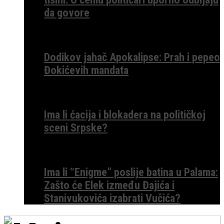
da govore
Dodikov jahač Apokalipse: Prah i pepeo
Đokićevih mandata
Ima li ćacija i blokadera na političkoj
sceni Srpske?
Ima li “Enigme” poslije batina u Palama:
Zašto će Elek između Đajića i
Stanivukovića izabrati Vučića?