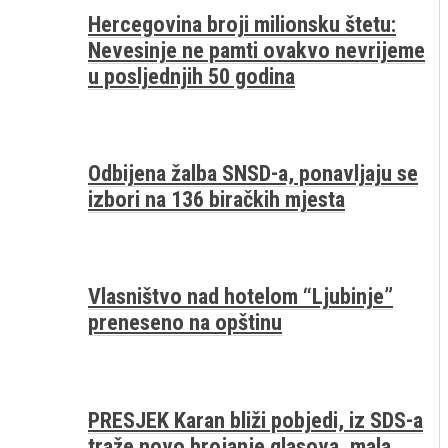
Hercegovina broji milionsku štetu:
Nevesinje ne pamti ovakvo nevrijeme
u posljednjih 50 godina
Odbijena žalba SNSD-a, ponavljaju se
izbori na 136 biračkih mjesta
Vlasništvo nad hotelom “Ljubinje”
preneseno na opštinu
PRESJEK Karan bliži pobjedi, iz SDS-a
traže novo brojanje glasova, mala