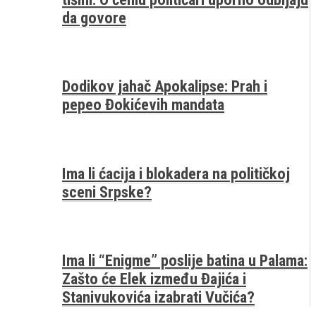
da govore
Dodikov jahač Apokalipse: Prah i
pepeo Đokićevih mandata
Ima li ćacija i blokadera na političkoj
sceni Srpske?
Ima li “Enigme” poslije batina u Palama:
Zašto će Elek između Đajića i
Stanivukovića izabrati Vučića?