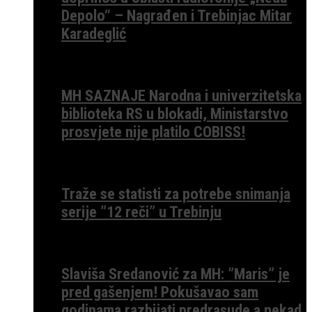
Depolo“ – Nagrađen i Trebinjac Mitar
Karadeglić
MH SAZNAJE Narodna i univerzitetska
biblioteka RS u blokadi, Ministarstvo
prosvjete nije platilo COBISS!
Traže se statisti za potrebe snimanja
serije ”12 reči” u Trebinju
Slaviša Sredanović za MH: ”Maris” je
pred gašenjem! Pokušavao sam
godinama razbijati predrasude a nekad