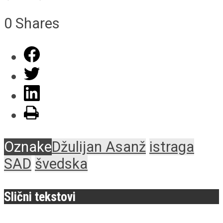
0
Shares
Oznake
Džulijan Asanž
istraga
SAD
švedska
Slični tekstovi