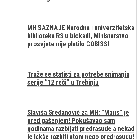
MH SAZNAJE Narodna i univerzitetska
biblioteka RS u blokadi, Ministarstvo
prosvjete nije platilo COBISS!
Traže se statisti za potrebe snimanja
serije ”12 reči” u Trebinju
Slaviša Sredanović za MH: ”Maris” je
pred gašenjem! Pokušavao sam
godinama razbijati predrasude a nekad
je lakše razbiti atom nego predrasudu!