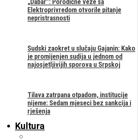
„Dabar“: Porodične veze sa
Elektroprivredom otvorile pitanje
nepristrasnosti
Sudski zaokret u slučaju Gajanin: Kako
je promijenjen sudija u jednom od
najosjetljivijih sporova u Srpskoj
Tilava zatrpana otpadom, institucije
nijeme: Sedam mjeseci bez sankcija i
rješenja
Kultura