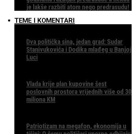
je lakše razbiti atom nego predrasudu!
TEME I KOMENTARI
Dva politička sina, jedan grad: Sudar
Stanivukovića i Dodika mlađeg u Banjoj
Luci
Vlada krije plan kupovine šest
poslovnih prostora vrijednih više od 30
miliona KM
Patriotizam na megafon, ekonomija u
tišini: O čemu političari uporno odbijaju