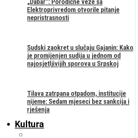
„Dabar“: Porodične veze sa
Elektroprivredom otvorile pitanje
nepristrasnosti
Sudski zaokret u slučaju Gajanin: Kako
je promijenjen sudija u jednom od
najosjetljivijih sporova u Srpskoj
Tilava zatrpana otpadom, institucije
nijeme: Sedam mjeseci bez sankcija i
rješenja
Kultura