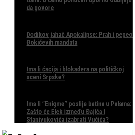
da govore
Dodikov jahač Apokalipse: Prah i pepeo
Đokićevih mandata
Ima li ćacija i blokadera na političkoj
sceni Srpske?
Ima li “Enigme” poslije batina u Palama:
Zašto će Elek između Đajića i
Stanivukovića izabrati Vučića?