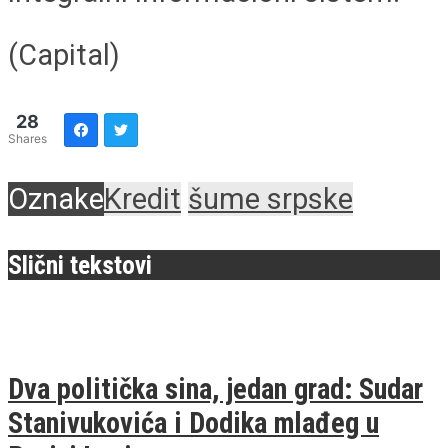
(Capital)
28
Shares
Oznake
Kredit
šume srpske
Slični tekstovi
Dva politička sina, jedan grad: Sudar
Stanivukovića i Dodika mlađeg u