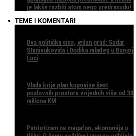
je lakše razbiti atom nego predrasudu!
TEME I KOMENTARI
Dva politička sina, jedan grad: Sudar
Stanivukovića i Dodika mlađeg u Banjoj
Luci
Vlada krije plan kupovine šest
poslovnih prostora vrijednih više od 30
miliona KM
Patriotizam na megafon, ekonomija u
tišini: O čemu političari uporno odbijaju