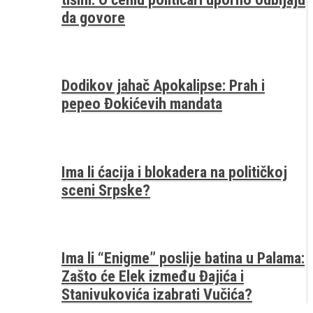
da govore
Dodikov jahač Apokalipse: Prah i
pepeo Đokićevih mandata
Ima li ćacija i blokadera na političkoj
sceni Srpske?
Ima li “Enigme” poslije batina u Palama:
Zašto će Elek između Đajića i
Stanivukovića izabrati Vučića?