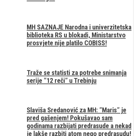
MH SAZNAJE Narodna i univerzitetska
biblioteka RS u blokadi, Ministarstvo
prosvjete nije platilo COBISS!
Traže se statisti za potrebe snimanja
serije ”12 reči” u Trebinju
Slaviša Sredanović za MH: ”Maris” je
pred gašenjem! Pokušavao sam
godinama razbijati predrasude a nekad
je lakše razbiti atom nego predrasudu!