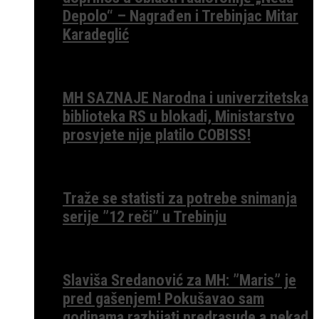
Depolo“ – Nagrađen i Trebinjac Mitar
Karadeglić
MH SAZNAJE Narodna i univerzitetska
biblioteka RS u blokadi, Ministarstvo
prosvjete nije platilo COBISS!
Traže se statisti za potrebe snimanja
serije ”12 reči” u Trebinju
Slaviša Sredanović za MH: ”Maris” je
pred gašenjem! Pokušavao sam
godinama razbijati predrasude a nekad