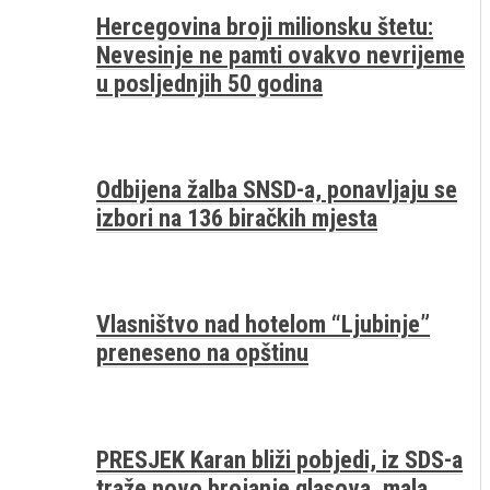
Hercegovina broji milionsku štetu:
Nevesinje ne pamti ovakvo nevrijeme
u posljednjih 50 godina
Odbijena žalba SNSD-a, ponavljaju se
izbori na 136 biračkih mjesta
Vlasništvo nad hotelom “Ljubinje”
preneseno na opštinu
PRESJEK Karan bliži pobjedi, iz SDS-a
traže novo brojanje glasova, mala