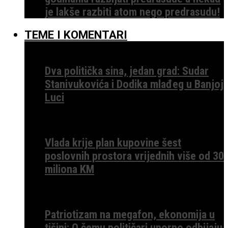
je lakše razbiti atom nego predrasudu!
TEME I KOMENTARI
Dva politička sina, jedan grad: Sudar
Stanivukovića i Dodika mlađeg u Banjoj
Luci
Vlada krije plan kupovine šest
poslovnih prostora vrijednih više od 30
miliona KM
Patriotizam na megafon, ekonomija u
tišini: O čemu političari uporno odbijaju