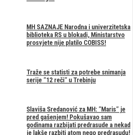
MH SAZNAJE Narodna i univerzitetska
biblioteka RS u blokadi, Ministarstvo
prosvjete nije platilo COBISS!
Traže se statisti za potrebe snimanja
serije ”12 reči” u Trebinju
Slaviša Sredanović za MH: ”Maris” je
pred gašenjem! Pokušavao sam
godinama razbijati predrasude a nekad
je lakše razbiti atom nego predrasudu!