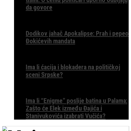
da govore
Dodikov jahač Apokalipse: Prah i pepeo
Đokićevih mandata
Ima li ćacija i blokadera na političkoj
sceni Srpske?
Ima li “Enigme” poslije batina u Palama:
Zašto će Elek između Đajića i
Stanivukovića izabrati Vučića?