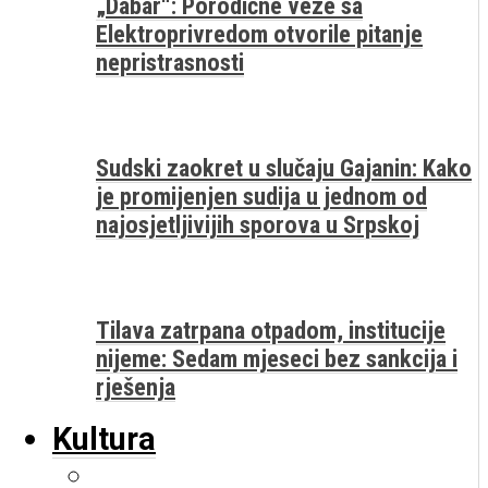
„Dabar“: Porodične veze sa
Elektroprivredom otvorile pitanje
nepristrasnosti
Sudski zaokret u slučaju Gajanin: Kako
je promijenjen sudija u jednom od
najosjetljivijih sporova u Srpskoj
Tilava zatrpana otpadom, institucije
nijeme: Sedam mjeseci bez sankcija i
rješenja
Kultura