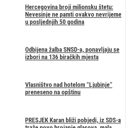
Hercegovina broji milionsku štetu:
Nevesinje ne pamti ovakvo nevrijeme
u posljednjih 50 godina
Odbijena žalba SNSD-a, ponavljaju se
izbori na 136 biračkih mjesta
Vlasništvo nad hotelom “Ljubinje”
preneseno na opštinu
PRESJEK Karan bliži pobjedi, iz SDS-a
traže novo brojanje glasova, mala