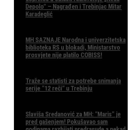
Depolo“ – Nagrađen i Trebinjac Mitar
Karadeglić
MH SAZNAJE Narodna i univerzitetska
biblioteka RS u blokadi, Ministarstvo
prosvjete nije platilo COBISS!
Traže se statisti za potrebe snimanja
serije ”12 reči” u Trebinju
Slaviša Sredanović za MH: ”Maris” je
pred gašenjem! Pokušavao sam
godinama razbijati predrasude a nekad