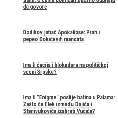
da govore
Dodikov jahač Apokalipse: Prah i
pepeo Đokićevih mandata
Ima li ćacija i blokadera na političkoj
sceni Srpske?
Ima li “Enigme” poslije batina u Palama:
Zašto će Elek između Đajića i
Stanivukovića izabrati Vučića?