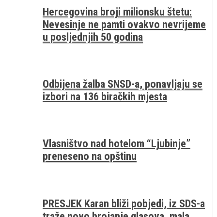
Hercegovina broji milionsku štetu:
Nevesinje ne pamti ovakvo nevrijeme
u posljednjih 50 godina
Odbijena žalba SNSD-a, ponavljaju se
izbori na 136 biračkih mjesta
Vlasništvo nad hotelom “Ljubinje”
preneseno na opštinu
PRESJEK Karan bliži pobjedi, iz SDS-a
traže novo brojanje glasova, mala