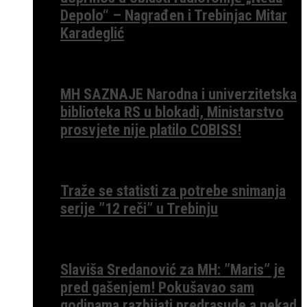
Depolo“ – Nagrađen i Trebinjac Mitar
Karadeglić
MH SAZNAJE Narodna i univerzitetska
biblioteka RS u blokadi, Ministarstvo
prosvjete nije platilo COBISS!
Traže se statisti za potrebe snimanja
serije ”12 reči” u Trebinju
Slaviša Sredanović za MH: ”Maris” je
pred gašenjem! Pokušavao sam
godinama razbijati predrasude a nekad