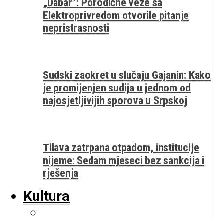
„Dabar“: Porodične veze sa
Elektroprivredom otvorile pitanje
nepristrasnosti
Sudski zaokret u slučaju Gajanin: Kako
je promijenjen sudija u jednom od
najosjetljivijih sporova u Srpskoj
Tilava zatrpana otpadom, institucije
nijeme: Sedam mjeseci bez sankcija i
rješenja
Kultura