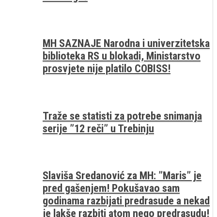
MH SAZNAJE Narodna i univerzitetska
biblioteka RS u blokadi, Ministarstvo
prosvjete nije platilo COBISS!
Traže se statisti za potrebe snimanja
serije ”12 reči” u Trebinju
Slaviša Sredanović za MH: ”Maris” je
pred gašenjem! Pokušavao sam
godinama razbijati predrasude a nekad
je lakše razbiti atom nego predrasudu!