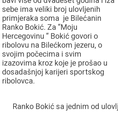
bavi više od dvadeset godina i iza
sebe ima veliki broj ulovljenih
primjeraka soma je Bilećanin
Ranko Bokić. Za “Moju
Hercegovinu “ Bokić govori o
ribolovu na Bilećkom jezeru, o
svojim počecima i svim
izazovima kroz koje je prošao u
dosadašnjoj karijeri sportskog
ribolovca.
Ranko Bokić sa jednim od ulov