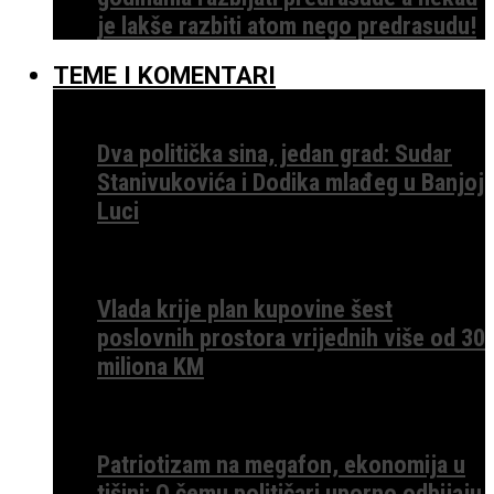
je lakše razbiti atom nego predrasudu!
TEME I KOMENTARI
Dva politička sina, jedan grad: Sudar
Stanivukovića i Dodika mlađeg u Banjoj
Luci
Vlada krije plan kupovine šest
poslovnih prostora vrijednih više od 30
miliona KM
Patriotizam na megafon, ekonomija u
tišini: O čemu političari uporno odbijaju