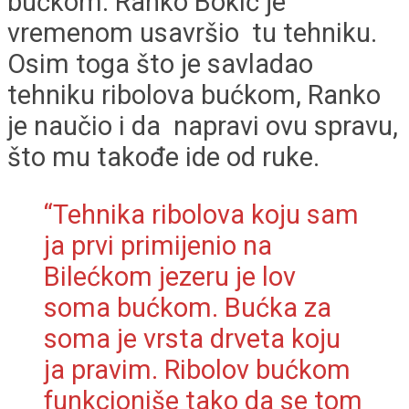
bućkom. Ranko Bokić je
vremenom usavršio tu tehniku.
Osim toga što je savladao
tehniku ribolova bućkom, Ranko
je naučio i da napravi ovu spravu,
što mu takođe ide od ruke.
“Tehnika ribolova koju sam
ja prvi primijenio na
Bilećkom jezeru je lov
soma bućkom. Bućka za
soma je vrsta drveta koju
ja pravim. Ribolov bućkom
funkcioniše tako da se tom