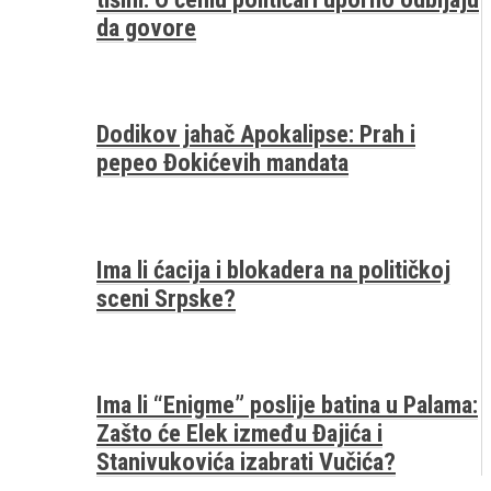
da govore
Dodikov jahač Apokalipse: Prah i
pepeo Đokićevih mandata
Ima li ćacija i blokadera na političkoj
sceni Srpske?
Ima li “Enigme” poslije batina u Palama:
Zašto će Elek između Đajića i
Stanivukovića izabrati Vučića?