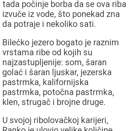
tada počinje borba da se ova riba
izvuče iz vode, što ponekad zna
da potraje i nekoliko sati.
Bilećko jezero bogato je raznim
vrstama ribe od kojih su
najzastupljenije: som, šaran
golać i šaran ljuskar, jezerska
pastrmka, kalifornijska
pastrmka, potočna pastrmka,
klen, strugač i brojne druge.
U svojoj ribolovačkoj karijeri,
Ranko je ulovio velike količine