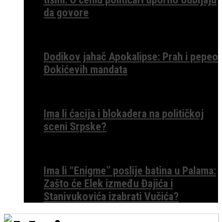
da govore
Dodikov jahač Apokalipse: Prah i pepeo
Đokićevih mandata
Ima li ćacija i blokadera na političkoj
sceni Srpske?
Ima li “Enigme” poslije batina u Palama:
Zašto će Elek između Đajića i
Stanivukovića izabrati Vučića?