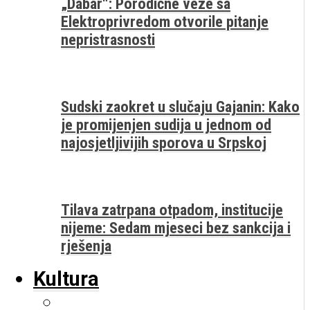
„Dabar“: Porodične veze sa
Elektroprivredom otvorile pitanje
nepristrasnosti
Sudski zaokret u slučaju Gajanin: Kako
je promijenjen sudija u jednom od
najosjetljivijih sporova u Srpskoj
Tilava zatrpana otpadom, institucije
nijeme: Sedam mjeseci bez sankcija i
rješenja
Kultura