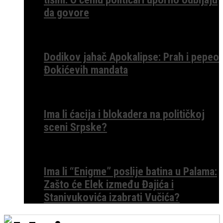
da govore
Dodikov jahač Apokalipse: Prah i pepeo
Đokićevih mandata
Ima li ćacija i blokadera na političkoj
sceni Srpske?
Ima li “Enigme” poslije batina u Palama:
Zašto će Elek između Đajića i
Stanivukovića izabrati Vučića?