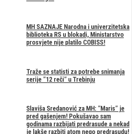
MH SAZNAJE Narodna i univerzitetska
biblioteka RS u blokadi, Ministarstvo
prosvjete nije platilo COBISS!
Traže se statisti za potrebe snimanja
serije ”12 reči” u Trebinju
Slaviša Sredanović za MH: ”Maris” je
pred gašenjem! Pokušavao sam
godinama razbijati predrasude a nekad
je lakše razbiti atom nego predrasudu!