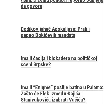
da govore
Dodikov jahač Apokalipse: Prah i
pepeo Đokićevih mandata
Ima li ćacija i blokadera na političkoj
sceni Srpske?
Ima li “Enigme” poslije batina u Palama:
Zašto će Elek između Đajića i
Stanivukovića izabrati Vučića?