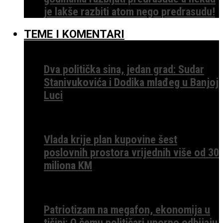
je lakše razbiti atom nego predrasudu!
TEME I KOMENTARI
Dva politička sina, jedan grad: Sudar
Stanivukovića i Dodika mlađeg u Banjoj
Luci
Vlada krije plan kupovine šest
poslovnih prostora vrijednih više od 30
miliona KM
Patriotizam na megafon, ekonomija u
tišini: O čemu političari uporno odbijaju