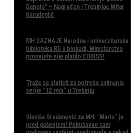
Depolo“ – Nagrađen i Trebinjac Mitar
Karadeglić
MH SAZNAJE Narodna i univerzitetska
biblioteka RS u blokadi, Ministarstvo
prosvjete nije platilo COBISS!
Traže se statisti za potrebe snimanja
serije ”12 reči” u Trebinju
Slaviša Sredanović za MH: ”Maris” je
pred gašenjem! Pokušavao sam
godinama razbijati predrasude a nekad