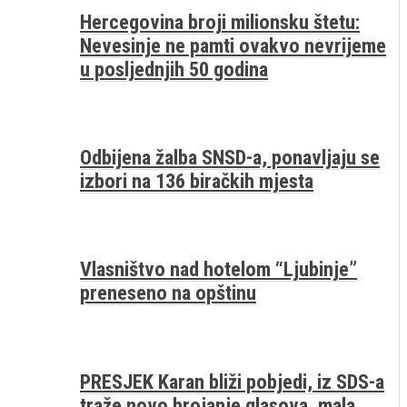
Hercegovina broji milionsku štetu:
Nevesinje ne pamti ovakvo nevrijeme
u posljednjih 50 godina
Odbijena žalba SNSD-a, ponavljaju se
izbori na 136 biračkih mjesta
Vlasništvo nad hotelom “Ljubinje”
preneseno na opštinu
PRESJEK Karan bliži pobjedi, iz SDS-a
traže novo brojanje glasova, mala