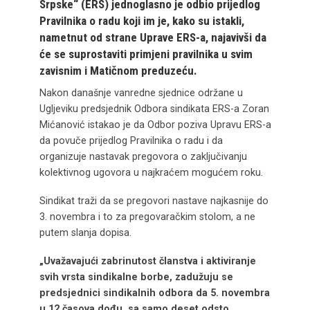
Srpske“ (ERS) jednoglasno je odbio prijedlog
Pravilnika o radu koji im je, kako su istakli,
nametnut od strane Uprave ERS-a,
najavivši da
će se suprostaviti primjeni pravilnika u svim
zavisnim i Matičnom preduzeću.
Nakon današnje vanredne sjednice održane u
Ugljeviku predsjednik Odbora sindikata ERS-a Zoran
Mićanović istakao je da Odbor poziva Upravu ERS-a
da povuče prijedlog Pravilnika o radu i da
organizuje nastavak pregovora o zaključivanju
kolektivnog ugovora u najkraćem mogućem roku.
Sindikat traži da se pregovori nastave najkasnije do
3. novembra i to za pregovaračkim stolom, a ne
putem slanja dopisa.
„Uvažavajući zabrinutost članstva i aktiviranje
svih vrsta sindikalne borbe, zadužuju se
predsjednici sindikalnih odbora da 5. novembra
u 12 časova dođu, sa samo deset odsto