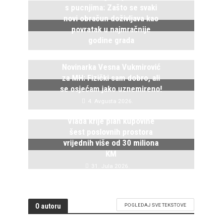
s pucnjima: Zašto se svaki
novi obračun doživljava kao
povratak u najmračnije
godine grada
5. Avgusta 2026.
Novinarka Vesna Vukmirović
za MH: Fizički sam dobro, ali
se osjećam jako uznemireno!
4. Avgusta 2026.
Vlada krije plan kupovine
šest poslovnih prostora
vrijednih više od 30 miliona
KM
31. Jula 2026.
O autoru
POGLEDAJ SVE TEKSTOVE