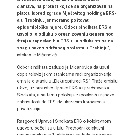
članstva, na protest koji će se organizovati na
platou ispred zgrade Mješovitog holdinga ERS-
a u Trebinju, jer moramo poštovati
epidemiološke mjere. Odbor sindikata ERS-a
usvojio je odluku o organizovanju generalnog
štrajka zaposlenih u ERS-u, a odluka stupa na
snagu nakon održanog protesta u Trebinju“
,
istakao je Mićanović.
Odbor sindikata zadužio je Mićanovića da uputi
dopis televizijskim stanicama radi organizovanja
emisije o stanju u „Elektroprivredi RS“. Traže emisiju
uživo, uz prisustvo Uprave ERS-a i predstavnika
Sindikata, a na temu položaja zaposlenih i njihove
zabrinutosti da ERS ide ubrzanim koracima u
privatizaciju.
Razgovori Uprave i Sindikata ERS o kolektivnom
ugovoru počeli su u julu. Prethodni kolektivni
ugovor istekao je 1. oktobra i od tada je na snazi