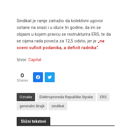
Sindikat je ranije zatražio da kolektivni ugovor
ostane na snazi i u iduće tri godine, da im se
objasni u kojem pravcu se restrukturira ERS, te da
se cijena rada poveća za 12,5 odsto, jer je
„na
sceni suficit podanika, a deficit radnika“.
Izvor:
Capital
0
Shares
Oznake
Elektroprivreda Republike Srpske
ERS
generalni štrajk
sindikat
Slični tekstovi
Istočno Sarajevo ponovo živi