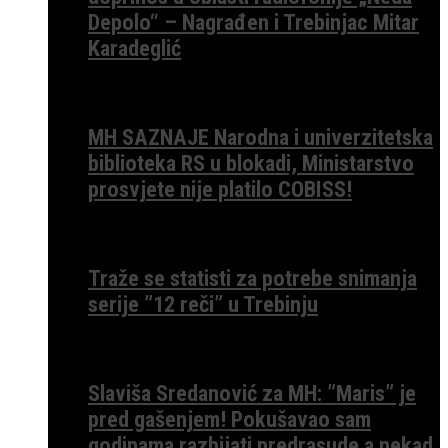
Depolo“ – Nagrađen i Trebinjac Mitar
Karadeglić
MH SAZNAJE Narodna i univerzitetska
biblioteka RS u blokadi, Ministarstvo
prosvjete nije platilo COBISS!
Traže se statisti za potrebe snimanja
serije ”12 reči” u Trebinju
Slaviša Sredanović za MH: ”Maris” je
pred gašenjem! Pokušavao sam
godinama razbijati predrasude a nekad