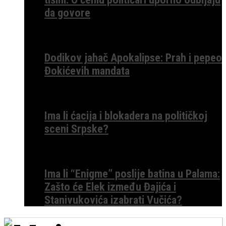
da govore
Dodikov jahač Apokalipse: Prah i pepeo
Đokićevih mandata
Ima li ćacija i blokadera na političkoj
sceni Srpske?
Ima li “Enigme” poslije batina u Palama:
Zašto će Elek između Đajića i
Stanivukovića izabrati Vučića?