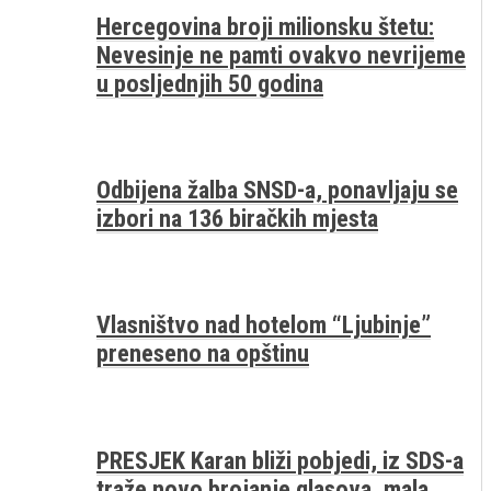
Hercegovina broji milionsku štetu:
Nevesinje ne pamti ovakvo nevrijeme
u posljednjih 50 godina
Odbijena žalba SNSD-a, ponavljaju se
izbori na 136 biračkih mjesta
Vlasništvo nad hotelom “Ljubinje”
preneseno na opštinu
PRESJEK Karan bliži pobjedi, iz SDS-a
traže novo brojanje glasova, mala