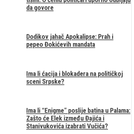
da govore
Dodikov jahač Apokalipse: Prah i
pepeo Đokićevih mandata
Ima li ćacija i blokadera na političkoj
sceni Srpske?
Ima li “Enigme” poslije batina u Palama:
Zašto će Elek između Đajića i
Stanivukovića izabrati Vučića?