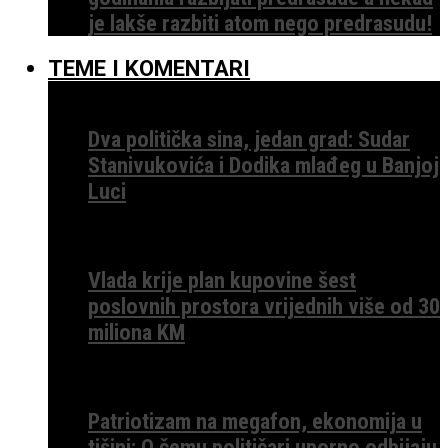
je lakše razbiti atom nego predrasudu!
TEME I KOMENTARI
Dva politička sina, jedan grad: Sudar
Stanivukovića i Dodika mlađeg u Banjoj
Luci
Vlada krije plan kupovine šest
poslovnih prostora vrijednih više od 30
miliona KM
Patriotizam na megafon, ekonomija u
tišini: O čemu političari uporno odbijaju