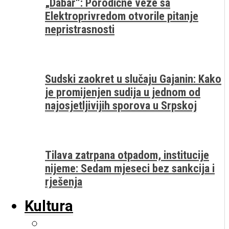
„Dabar“: Porodične veze sa
Elektroprivredom otvorile pitanje
nepristrasnosti
Sudski zaokret u slučaju Gajanin: Kako
je promijenjen sudija u jednom od
najosjetljivijih sporova u Srpskoj
Tilava zatrpana otpadom, institucije
nijeme: Sedam mjeseci bez sankcija i
rješenja
Kultura