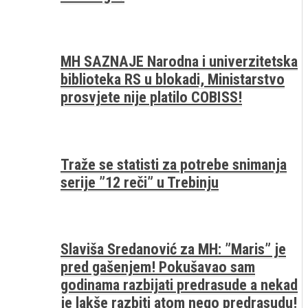
MH SAZNAJE Narodna i univerzitetska
biblioteka RS u blokadi, Ministarstvo
prosvjete nije platilo COBISS!
Traže se statisti za potrebe snimanja
serije ”12 reči” u Trebinju
Slaviša Sredanović za MH: ”Maris” je
pred gašenjem! Pokušavao sam
godinama razbijati predrasude a nekad
je lakše razbiti atom nego predrasudu!