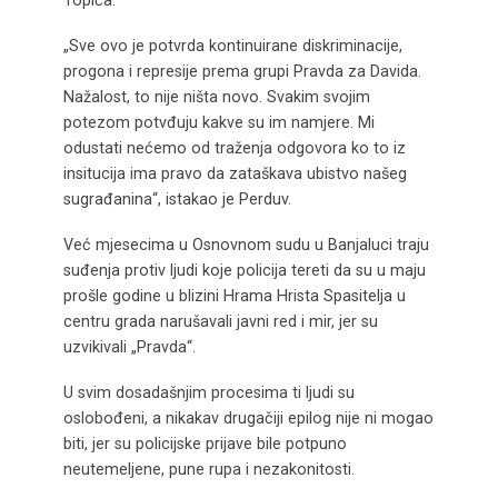
Topića.
„Sve ovo je potvrda kontinuirane diskriminacije,
progona i represije prema grupi Pravda za Davida.
Nažalost, to nije ništa novo. Svakim svojim
potezom potvđuju kakve su im namjere. Mi
odustati nećemo od traženja odgovora ko to iz
insitucija ima pravo da zataškava ubistvo našeg
sugrađanina“, istakao je Perduv.
Već mjesecima u Osnovnom sudu u Banjaluci traju
suđenja protiv ljudi koje policija tereti da su u maju
prošle godine u blizini Hrama Hrista Spasitelja u
centru grada narušavali javni red i mir, jer su
uzvikivali „Pravda“.
U svim dosadašnjim procesima ti ljudi su
oslobođeni, a nikakav drugačiji epilog nije ni mogao
biti, jer su policijske prijave bile potpuno
neutemeljene, pune rupa i nezakonitosti.