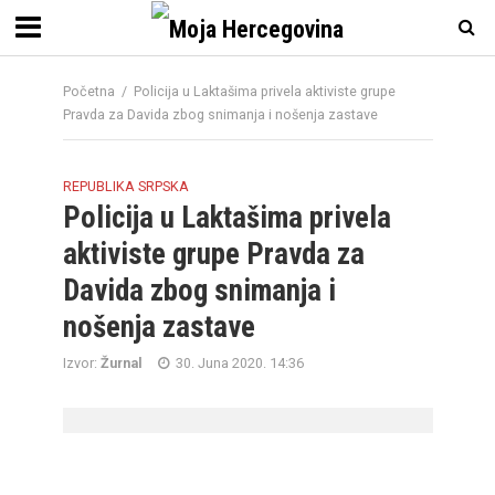
Početna
/
Policija u Laktašima privela aktiviste grupe
Pravda za Davida zbog snimanja i nošenja zastave
REPUBLIKA SRPSKA
Policija u Laktašima privela
aktiviste grupe Pravda za
Davida zbog snimanja i
nošenja zastave
Izvor:
Žurnal
30. Juna 2020. 14:36