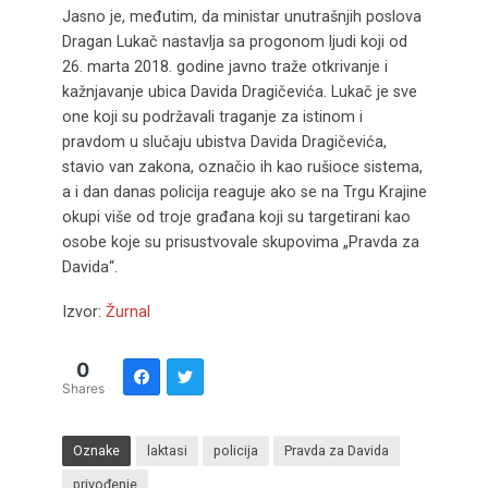
Jasno je, međutim, da ministar unutrašnjih poslova
Dragan Lukač nastavlja sa progonom ljudi koji od
26. marta 2018. godine javno traže otkrivanje i
kažnjavanje ubica Davida Dragičevića. Lukač je sve
one koji su podržavali traganje za istinom i
pravdom u slučaju ubistva Davida Dragičevića,
stavio van zakona, označio ih kao rušioce sistema,
a i dan danas policija reaguje ako se na Trgu Krajine
okupi više od troje građana koji su targetirani kao
osobe koje su prisustvovale skupovima „Pravda za
Davida“.
Izvor:
Žurnal
0
Shares
Oznake
laktasi
policija
Pravda za Davida
privođenje