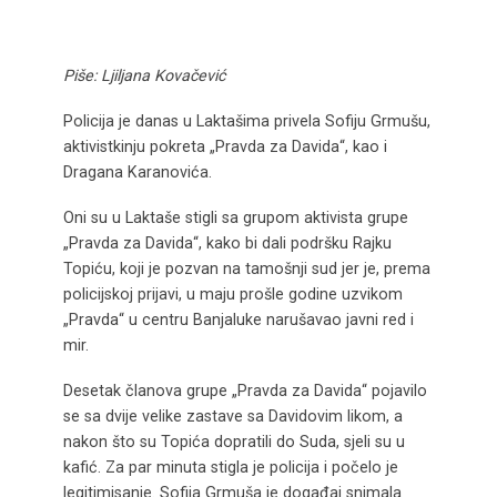
Piše: Ljiljana Kovačević
Policija je danas u Laktašima privela Sofiju Grmušu,
aktivistkinju pokreta „Pravda za Davida“, kao i
Dragana Karanovića.
Oni su u Laktaše stigli sa grupom aktivista grupe
„Pravda za Davida“, kako bi dali podršku Rajku
Topiću, koji je pozvan na tamošnji sud jer je, prema
policijskoj prijavi, u maju prošle godine uzvikom
„Pravda“ u centru Banjaluke narušavao javni red i
mir.
Desetak članova grupe „Pravda za Davida“ pojavilo
se sa dvije velike zastave sa Davidovim likom, a
nakon što su Topića dopratili do Suda, sjeli su u
kafić. Za par minuta stigla je policija i počelo je
legitimisanje. Sofija Grmuša je događaj snimala