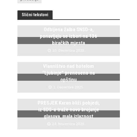
Slični tekstovi
Odbijena žalba SNSD-a,
ponavljaju se izbori na 136
biračkih mjesta
30. Decembra 2025.
Vlasništvo nad hotelom
“Ljubinje” preneseno na
opštinu
2. Decembra 2025.
PRESJEK Karan bliži pobjedi,
iz SDS-a traže novo brojanje
glasova, mala izlaznost
24. Novembra 2025.