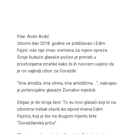
Piše: Avdo Avdić
Izborni dan 2018. godine se približavao i Edim
Fejzić više nije imao vremena za mjere opreza.
Svoje buduće glasače počeo je primati u
prostorijama stranke kako bi ih novcem uvjerio da
je on najbolji izbor za Goražde.
“Ima amidža, ima strina, ima amidžična …”, nabrajao
je potencijalne glasače Žurnalov svjedok.
Stigao je do broja šest. To su novi glasači koji bi na
izborima trebali staviti iks ispred imena Edim
Fejzića, koji je bio na drugom mjestu liste
“Goraždanska priča”.