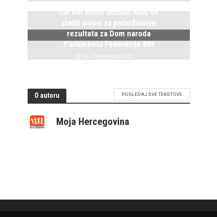
15. Januara 2023.
CIK BiH donio odluku: Nisu se
stekli uslovi za potvrđivanje
rezultata za Dom naroda
Parlamenta Federacije BiH
26. Decembra 2022.
O autoru
POGLEDAJ SVE TEKSTOVE
Moja Hercegovina