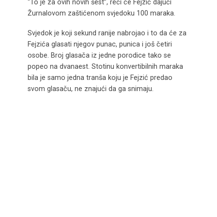
“To je za ovih novih šest”, reći će Fejzić dajući
Žurnalovom zaštićenom svjedoku 100 maraka.
Svjedok je koji sekund ranije nabrojao i to da će za
Fejzića glasati njegov punac, punica i još četiri
osobe. Broj glasača iz jedne porodice tako se
popeo na dvanaest. Stotinu konvertibilnih maraka
bila je samo jedna tranša koju je Fejzić predao
svom glasaču, ne znajući da ga snimaju.