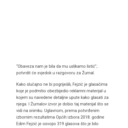
“Obaveza nam je bila da mu uslikamo listić”,
potvrdit će svjedok u razgovoru za Žurnal.
Kako slučajno ne bi pogriješili, Fejzić je glasačima
koje je podmitio obezbijedio reklamni materijal u
kojem su navedene detaljne upute kako glasati za
njega. I Žurnalov izvor je dobio taj materijal što se
vidi na snimku. Uglavnom, prema potvrđenim
izbornim rezultatima Općih izbora 2018. godine
Edim Fejzić je osvojio 319 glasova što je bilo