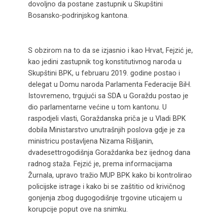
dovoljno da postane zastupnik u Skupštini
Bosansko-podrinjskog kantona.
S obzirom na to da se izjasnio i kao Hrvat, Fejzić je,
kao jedini zastupnik tog konstitutivnog naroda u
Skupštini BPK, u februaru 2019. godine postao i
delegat u Domu naroda Parlamenta Federacije BiH.
Istovremeno, trgujući sa SDA u Goraždu postao je
dio parlamentarne većine u tom kantonu. U
raspodjeli vlasti, Goraždanska priča je u Vladi BPK
dobila Ministarstvo unutrašnjih poslova gdje je za
ministricu postavljena Nizama Rišljanin,
dvadesettrogodišnja Goraždanka bez ijednog dana
radnog staža. Fejzić je, prema informacijama
Žurnala, upravo tražio MUP BPK kako bi kontrolirao
policijske istrage i kako bi se zaštitio od krivičnog
gonjenja zbog dugogodišnje trgovine uticajem u
korupcije poput ove na snimku.