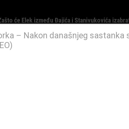
 Zašto će Elek između Đajića i Stanivukovića izabra
rka – Nakon današnjeg sastanka s
DEO)