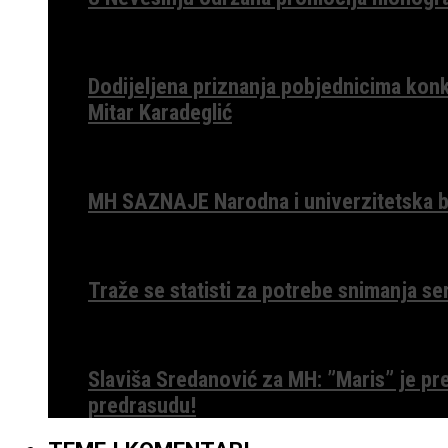
Dodijeljena priznanja pobjednicima konk
Mitar Karadeglić
MH SAZNAJE Narodna i univerzitetska bib
Traže se statisti za potrebe snimanja ser
Slaviša Sredanović za MH: ”Maris” je p
predrasudu!