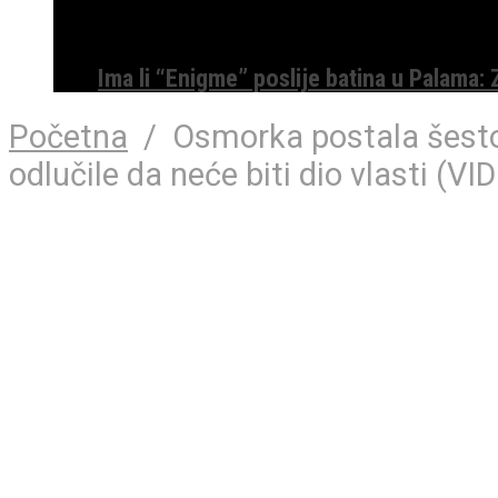
Ima li “Enigme” poslije batina u Palama:
Početna
/
Osmorka postala šesto
odlučile da neće biti dio vlasti (VI