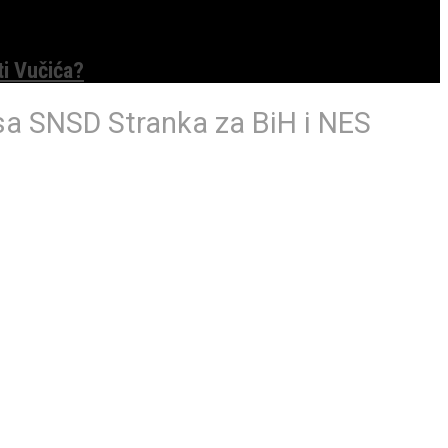
ti Vučića?
a SNSD Stranka za BiH i NES