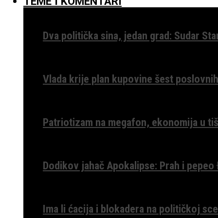
TEME I KOMENTARI
Dva politička sina, jedan grad: Sudar St
Vlada krije plan kupovine šest poslovnih
Patriotizam na megafon, ekonomija u tiš
Dodikov jahač Apokalipse: Prah i pepeo
Ima li ćacija i blokadera na političkoj s