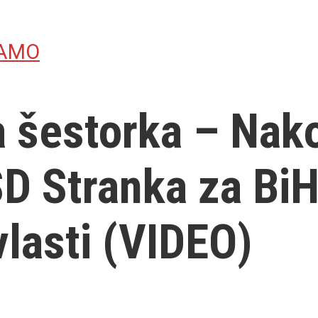
JAMO
 šestorka – Nak
D Stranka za BiH 
vlasti (VIDEO)