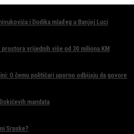
anivukovića i Dodika mlađeg u Banjoj Luci
 prostora vrijednih više od 30 miliona KM
ini: O čemu političari uporno odbijaju da govore
 Đokićevih mandata
ceni Srpske?