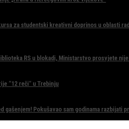
ursa za studentski kreativni doprinos u oblasti ra
lioteka RS u blokadi, Ministarstvo prosvjete nije
ije ”12 reči” u Trebinju
red gašenjem! Pokušavao sam godinama razbijati pr