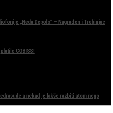
diofonije „Neda Depolo“ – Nagrađen i Trebinjac
 platilo COBISS!
edrasude a nekad je lakše razbiti atom nego