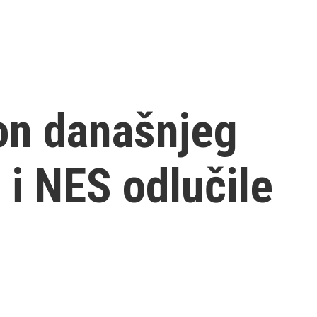
on današnjeg
i NES odlučile