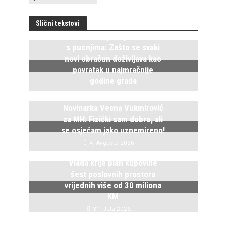
Slični tekstovi
Istočno Sarajevo ponovo živi
s pucnjima: Zašto se svaki
novi obračun doživljava kao
povratak u najmračnije
godine grada
5. Avgusta 2026.
Novinarka Vesna Vukmirović
za MH: Fizički sam dobro, ali
se osjećam jako uznemireno!
4. Avgusta 2026.
Vlada krije plan kupovine
šest poslovnih prostora
vrijednih više od 30 miliona
KM
31. Jula 2026.