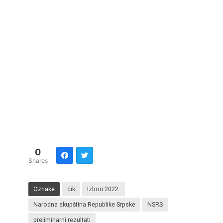
0
Shares
Oznake
cik
Izbori 2022.
Narodna skupština Republike Srpske
NSRS
preliminarni rezultati