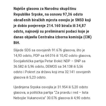
Najviše glasova za Narodnu skupštinu
Republike Srpske, na osnovu 97,36 odsto
obrađenih biračkih mjesta osvojio je SNSD koji
je dobio povjerenje 214.160 birača ili 34,87
odsto, najnoviji su preliminarni podaci koje je
danas objavila Centralna izborna komisija (CIK)
BiH.
Slijede SDS sa osvojenih 91.676 glasova, što je
14,93 odsto, PDP sa 64.016 ili 10,42 odsto glasova,
Socijalistička partija Petar Đokić NDP – SNP sa
36.582 ili 5,96 odsto, DEMOS sa 34.138 ili 5,56
odsto i Pokret za državu koji ima 32.141 osvojenih
glasova ili 5,23 odsto.
Ujedinjena Srpska osvojila je 31.954 ili 5,20 odsto
glasova, a politička partija “Za pravdu i red – lista
Nebojše Vukanovića” 30.076 glasova ili 4,90 odsto.