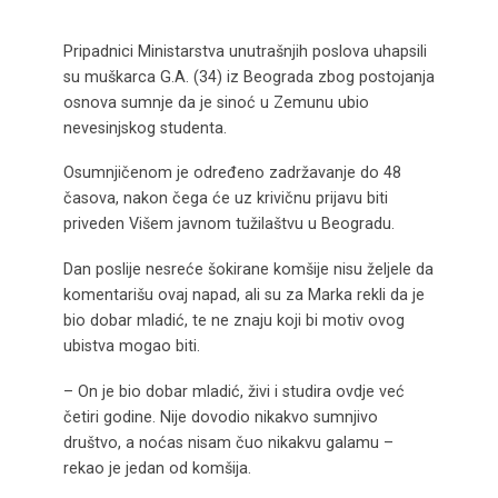
Pripadnici Ministarstva unutrašnjih poslova uhapsili
su muškarca G.A. (34) iz Beograda zbog postojanja
osnova sumnje da je sinoć u Zemunu ubio
nevesinjskog studenta.
Osumnjičenom je određeno zadržavanje do 48
časova, nakon čega će uz krivičnu prijavu biti
priveden Višem javnom tužilaštvu u Beogradu.
Dan poslije nesreće šokirane komšije nisu željele da
komentarišu ovaj napad, ali su za Marka rekli da je
bio dobar mladić, te ne znaju koji bi motiv ovog
ubistva mogao biti.
– On je bio dobar mladić, živi i studira ovdje već
četiri godine. Nije dovodio nikakvo sumnjivo
društvo, a noćas nisam čuo nikakvu galamu –
rekao je jedan od komšija.