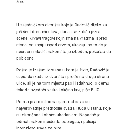
živio.
U zajedničkom dvorištu koje je Radović dijelio sa
još šest domaćinstava, danas se zatiču jezive
scene. Krvavi tragovi kojih ima na vratima, ispred
stana, na kapiji i ispod drveta, ukazuju na to da je
nesrećni mladić, nakon što je izboden, pokušao da
pobjegne.
Pošto je izašao iz stana u kom je živio, Radović je
uspio da izađe iz dvorišta i pređe na drugu stranu
ulice, ali je na tom mjestu pao i izdahnuo, o čemu
takođe svjedoči velika količina krvi, piše BLIC.
Prema prvim informacijama, ubistvu su
najverovatnije prethodile svađa i tuča u stanu, koje
su okončane kobnim ubadanjem. Napadač je
odmah nakon incidenta pobjegao, i policija
intenzivno traga za njim.