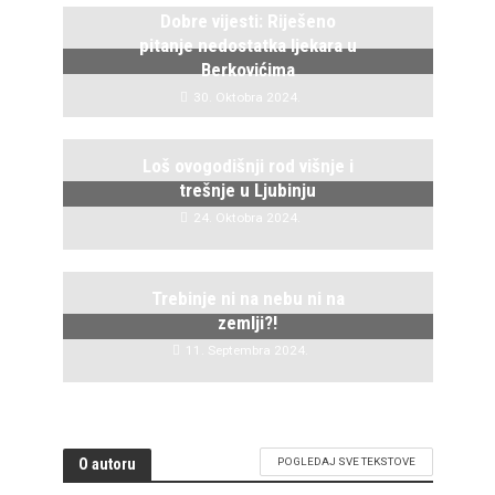
Dobre vijesti: Riješeno
pitanje nedostatka ljekara u
Berkovićima
30. Oktobra 2024.
Loš ovogodišnji rod višnje i
trešnje u Ljubinju
24. Oktobra 2024.
Trebinje ni na nebu ni na
zemlji?!
11. Septembra 2024.
O autoru
POGLEDAJ SVE TEKSTOVE