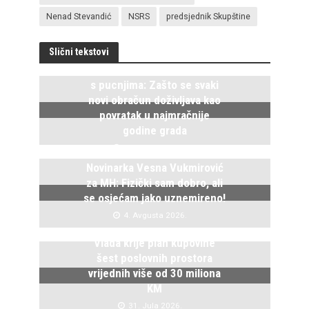
Nenad Stevandić
NSRS
predsjednik Skupštine
Slični tekstovi
Istočno Sarajevo ponovo živi
s pucnjima: Zašto se svaki
novi obračun doživljava kao
povratak u najmračnije
godine grada
5. Avgusta 2026.
Novinarka Vesna Vukmirović
za MH: Fizički sam dobro, ali
se osjećam jako uznemireno!
4. Avgusta 2026.
Vlada krije plan kupovine
šest poslovnih prostora
vrijednih više od 30 miliona
KM
31. Jula 2026.