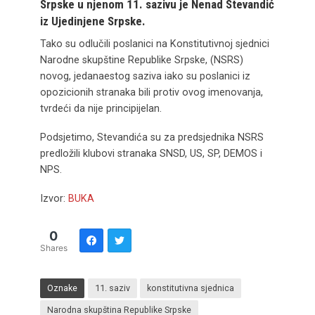
Srpske u njenom 11. sazivu je Nenad Stevandić
iz Ujedinjene Srpske.
Tako su odlučili poslanici na Konstitutivnoj sjednici
Narodne skupštine Republike Srpske, (NSRS)
novog, jedanaestog saziva iako su poslanici iz
opozicionih stranaka bili protiv ovog imenovanja,
tvrdeći da nije principijelan.
Podsjetimo, Stevandića su za predsjednika NSRS
predložili klubovi stranaka SNSD, US, SP, DEMOS i
NPS.
Izvor:
BUKA
0
Shares
Oznake
11. saziv
konstitutivna sjednica
Narodna skupština Republike Srpske