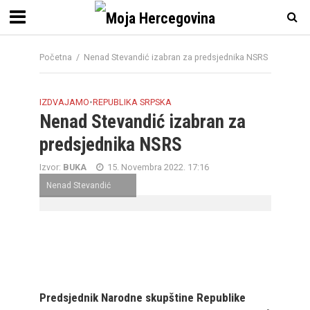
Početna
/
Nenad Stevandić izabran za predsjednika NSRS
IZDVAJAMO
•
REPUBLIKA SRPSKA
Nenad Stevandić izabran za
predsjednika NSRS
Izvor:
BUKA
15. Novembra 2022. 17:16
Nenad Stevandić
Predsjednik Narodne skupštine Republike