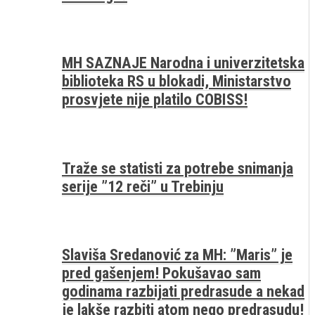
MH SAZNAJE Narodna i univerzitetska
biblioteka RS u blokadi, Ministarstvo
prosvjete nije platilo COBISS!
Traže se statisti za potrebe snimanja
serije ”12 reči” u Trebinju
Slaviša Sredanović za MH: ”Maris” je
pred gašenjem! Pokušavao sam
godinama razbijati predrasude a nekad
je lakše razbiti atom nego predrasudu!