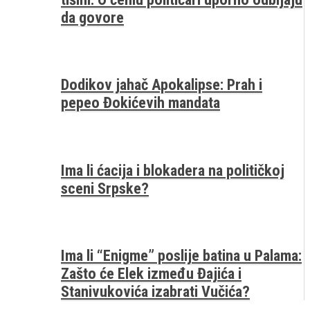
da govore
Dodikov jahač Apokalipse: Prah i
pepeo Đokićevih mandata
Ima li ćacija i blokadera na političkoj
sceni Srpske?
Ima li “Enigme” poslije batina u Palama:
Zašto će Elek između Đajića i
Stanivukovića izabrati Vučića?