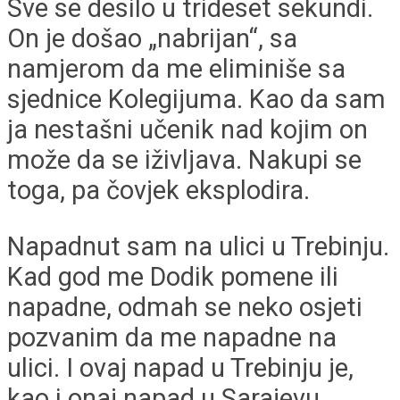
Sve se desilo u trideset sekundi.
On je došao „nabrijan“, sa
namjerom da me eliminiše sa
sjednice Kolegijuma. Kao da sam
ja nestašni učenik nad kojim on
može da se iživljava. Nakupi se
toga, pa čovjek eksplodira.
Napadnut sam na ulici u Trebinju.
Kad god me Dodik pomene ili
napadne, odmah se neko osjeti
pozvanim da me napadne na
ulici. I ovaj napad u Trebinju je,
kao i onaj napad u Sarajevu,