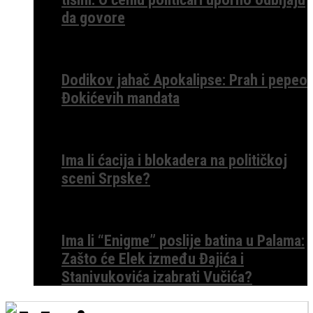
da govore
Dodikov jahač Apokalipse: Prah i pepeo
Đokićevih mandata
Ima li ćacija i blokadera na političkoj
sceni Srpske?
Ima li “Enigme” poslije batina u Palama:
Zašto će Elek između Đajića i
Stanivukovića izabrati Vučića?