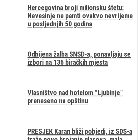
Hercegovina broji milionsku štetu:
Nevesinje ne pamti ovakvo nevrijeme
u posljednjih 50 godina
Odbijena žalba SNSD-a, ponavljaju se
izbori na 136 biračkih mjesta
Vlasništvo nad hotelom “Ljubinje”
preneseno na opštinu
PRESJEK Karan bliži pobjedi, iz SDS-a
traže novo brojanje glasova, mala