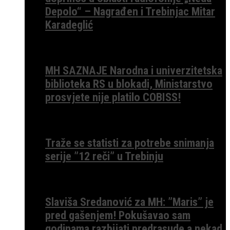
Depolo“ – Nagrađen i Trebinjac Mitar
Karadeglić
MH SAZNAJE Narodna i univerzitetska
biblioteka RS u blokadi, Ministarstvo
prosvjete nije platilo COBISS!
Traže se statisti za potrebe snimanja
serije ”12 reči” u Trebinju
Slaviša Sredanović za MH: ”Maris” je
pred gašenjem! Pokušavao sam
godinama razbijati predrasude a nekad