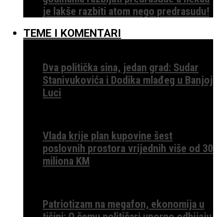
je lakše razbiti atom nego predrasudu!
TEME I KOMENTARI
Dva politička sina, jedan grad: Sudar
Stanivukovića i Dodika mlađeg u Banjoj
Luci
Vlada krije plan kupovine šest
poslovnih prostora vrijednih više od 30
miliona KM
Patriotizam na megafon, ekonomija u
tišini: O čemu političari uporno odbijaju