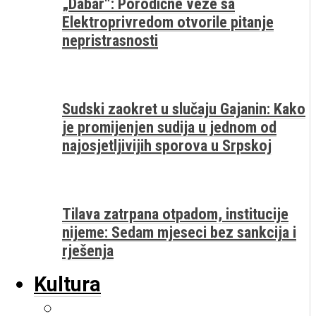
„Dabar“: Porodične veze sa
Elektroprivredom otvorile pitanje
nepristrasnosti
Sudski zaokret u slučaju Gajanin: Kako
je promijenjen sudija u jednom od
najosjetljivijih sporova u Srpskoj
Tilava zatrpana otpadom, institucije
nijeme: Sedam mjeseci bez sankcija i
rješenja
Kultura