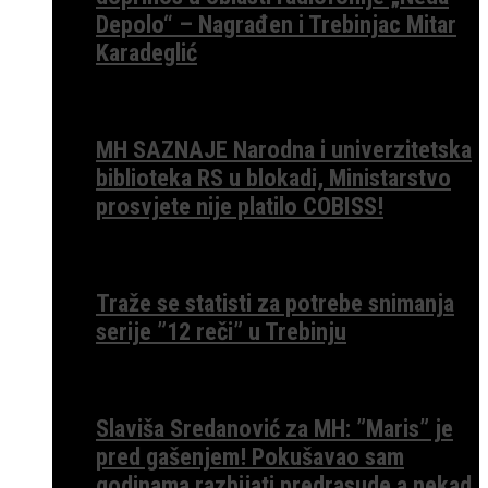
Depolo“ – Nagrađen i Trebinjac Mitar
Karadeglić
MH SAZNAJE Narodna i univerzitetska
biblioteka RS u blokadi, Ministarstvo
prosvjete nije platilo COBISS!
Traže se statisti za potrebe snimanja
serije ”12 reči” u Trebinju
Slaviša Sredanović za MH: ”Maris” je
pred gašenjem! Pokušavao sam
godinama razbijati predrasude a nekad