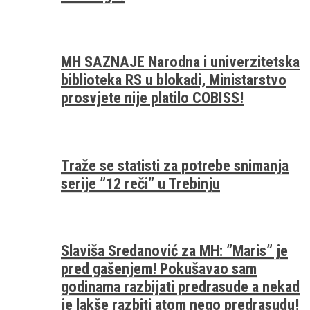
MH SAZNAJE Narodna i univerzitetska
biblioteka RS u blokadi, Ministarstvo
prosvjete nije platilo COBISS!
Traže se statisti za potrebe snimanja
serije ”12 reči” u Trebinju
Slaviša Sredanović za MH: ”Maris” je
pred gašenjem! Pokušavao sam
godinama razbijati predrasude a nekad
je lakše razbiti atom nego predrasudu!