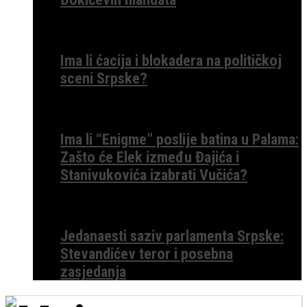
Ima li ćacija i blokadera na političkoj
sceni Srpske?
Ima li “Enigme” poslije batina u Palama:
Zašto će Elek između Đajića i
Stanivukovića izabrati Vučića?
Jedanaesti saziv parlamenta Srpske:
Stevandićev teror i posebna
zasjedanja