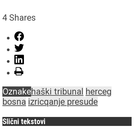
4
Shares
Oznake
haški tribunal
herceg
bosna
izricqanje presude
Slični tekstovi