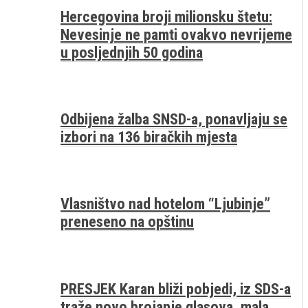
Hercegovina broji milionsku štetu:
Nevesinje ne pamti ovakvo nevrijeme
u posljednjih 50 godina
Odbijena žalba SNSD-a, ponavljaju se
izbori na 136 biračkih mjesta
Vlasništvo nad hotelom “Ljubinje”
preneseno na opštinu
PRESJEK Karan bliži pobjedi, iz SDS-a
traže novo brojanje glasova, mala