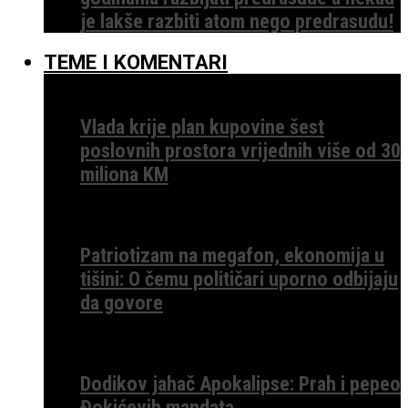
je lakše razbiti atom nego predrasudu!
TEME I KOMENTARI
Vlada krije plan kupovine šest
poslovnih prostora vrijednih više od 30
miliona KM
Patriotizam na megafon, ekonomija u
tišini: O čemu političari uporno odbijaju
da govore
Dodikov jahač Apokalipse: Prah i pepeo
Đokićevih mandata