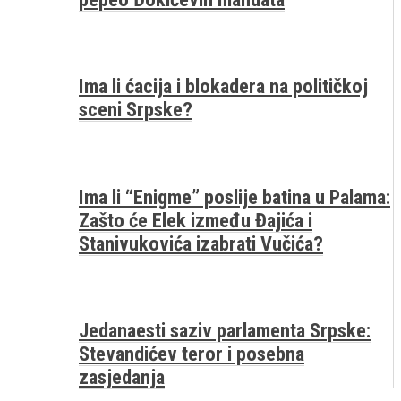
Ima li ćacija i blokadera na političkoj
sceni Srpske?
Ima li “Enigme” poslije batina u Palama:
Zašto će Elek između Đajića i
Stanivukovića izabrati Vučića?
Jedanaesti saziv parlamenta Srpske:
Stevandićev teror i posebna
zasjedanja