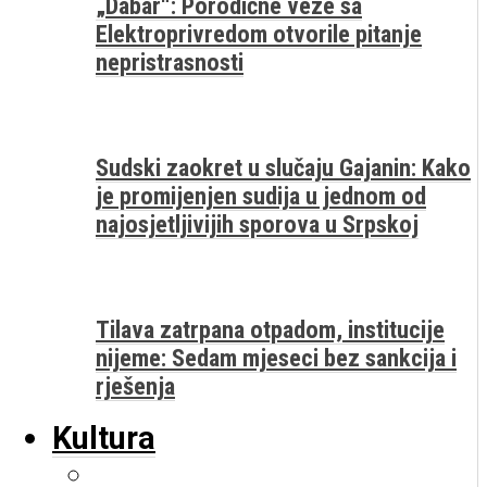
„Dabar“: Porodične veze sa
Elektroprivredom otvorile pitanje
nepristrasnosti
Sudski zaokret u slučaju Gajanin: Kako
je promijenjen sudija u jednom od
najosjetljivijih sporova u Srpskoj
Tilava zatrpana otpadom, institucije
nijeme: Sedam mjeseci bez sankcija i
rješenja
Kultura