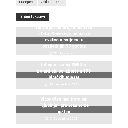
Pucnjava
velika britanija
Slični tekstovi
Hercegovina broji milionsku
štetu: Nevesinje ne pamti
ovakvo nevrijeme u
posljednjih 50 godina
23. Jula 2026.
Odbijena žalba SNSD-a,
ponavljaju se izbori na 136
biračkih mjesta
30. Decembra 2025.
Vlasništvo nad hotelom
“Ljubinje” preneseno na
opštinu
2. Decembra 2025.