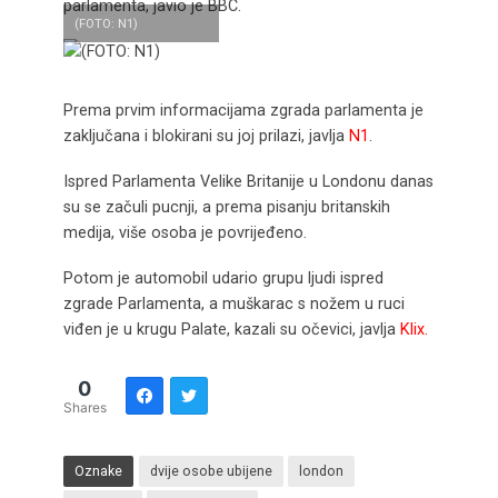
parlamenta, javio je BBC.
(FOTO: N1)
Prema prvim informacijama zgrada parlamenta je
zaključana i blokirani su joj prilazi, javlja
N1
.
Ispred Parlamenta Velike Britanije u Londonu danas
su se začuli pucnji, a prema pisanju britanskih
medija, više osoba je povrijeđeno.
Potom je automobil udario grupu ljudi ispred
zgrade Parlamenta, a muškarac s nožem u ruci
viđen je u krugu Palate, kazali su očevici, javlja
Klix.
0
Shares
Oznake
dvije osobe ubijene
london