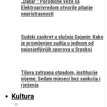
„Dabar“: Porodične veze sa
Elektroprivredom otvorile pitanje
nepristrasnosti
Sudski zaokret u slučaju Gajanin: Kako
je promijenjen sudija u jednom od
najosjetljivijih sporova u Srpskoj
Tilava zatrpana otpadom, institucije
nijeme: Sedam mjeseci bez sankcija i
rješenja
Kultura