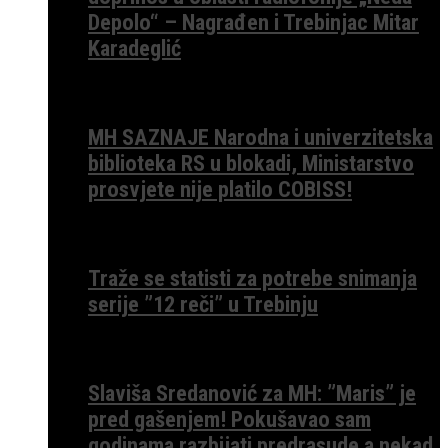
Depolo“ – Nagrađen i Trebinjac Mitar
Karadeglić
MH SAZNAJE Narodna i univerzitetska
biblioteka RS u blokadi, Ministarstvo
prosvjete nije platilo COBISS!
Traže se statisti za potrebe snimanja
serije ”12 reči” u Trebinju
Slaviša Sredanović za MH: ”Maris” je
pred gašenjem! Pokušavao sam
godinama razbijati predrasude a nekad