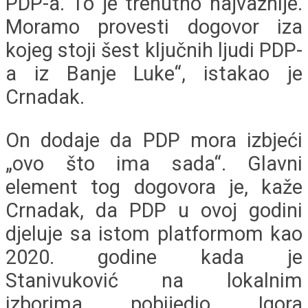
PDP-a. To je trenutno najvažnije.
Moramo provesti dogovor iza
kojeg stoji šest ključnih ljudi PDP-
a iz Banje Luke“, istakao je
Crnadak.
On dodaje da PDP mora izbjeći
„ovo što ima sada“. Glavni
element tog dogovora je, kaže
Crnadak, da PDP u ovoj godini
djeluje sa istom platformom kao
2020. godine kada je
Stanivuković na lokalnim
izborima pobijedio Igora