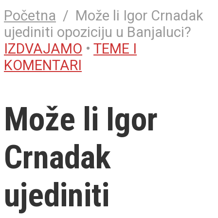
Početna
/
Može li Igor Crnadak
ujediniti opoziciju u Banjaluci?
IZDVAJAMO
•
TEME I
KOMENTARI
Može li Igor
Crnadak
ujediniti