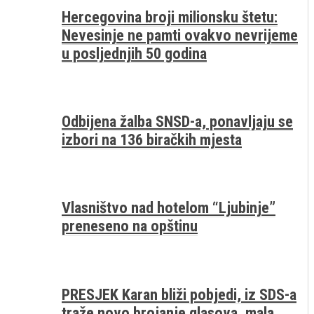
Hercegovina broji milionsku štetu:
Nevesinje ne pamti ovakvo nevrijeme
u posljednjih 50 godina
Odbijena žalba SNSD-a, ponavljaju se
izbori na 136 biračkih mjesta
Vlasništvo nad hotelom “Ljubinje”
preneseno na opštinu
PRESJEK Karan bliži pobjedi, iz SDS-a
traže novo brojanje glasova, mala