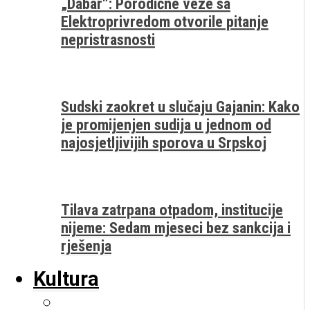
„Dabar“: Porodične veze sa
Elektroprivredom otvorile pitanje
nepristrasnosti
Sudski zaokret u slučaju Gajanin: Kako
je promijenjen sudija u jednom od
najosjetljivijih sporova u Srpskoj
Tilava zatrpana otpadom, institucije
nijeme: Sedam mjeseci bez sankcija i
rješenja
Kultura