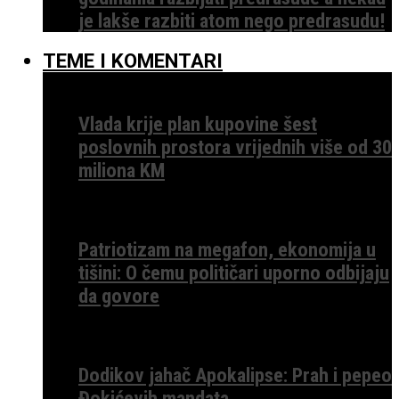
je lakše razbiti atom nego predrasudu!
TEME I KOMENTARI
Vlada krije plan kupovine šest
poslovnih prostora vrijednih više od 30
miliona KM
Patriotizam na megafon, ekonomija u
tišini: O čemu političari uporno odbijaju
da govore
Dodikov jahač Apokalipse: Prah i pepeo
Đokićevih mandata