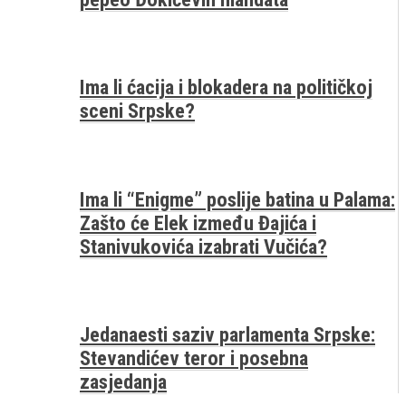
Ima li ćacija i blokadera na političkoj
sceni Srpske?
Ima li “Enigme” poslije batina u Palama:
Zašto će Elek između Đajića i
Stanivukovića izabrati Vučića?
Jedanaesti saziv parlamenta Srpske:
Stevandićev teror i posebna
zasjedanja