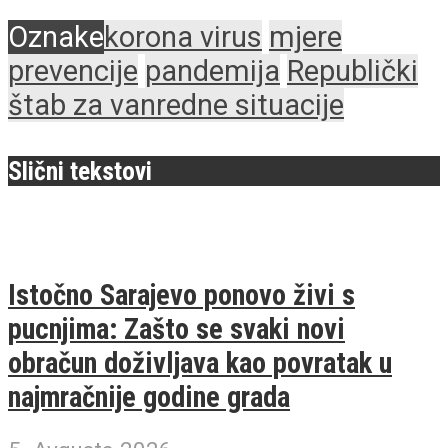
Oznake
korona virus
mjere
prevencije
pandemija
Republički
štab za vanredne situacije
Slični tekstovi
Istočno Sarajevo ponovo živi s
pucnjima: Zašto se svaki novi
obračun doživljava kao povratak u
najmračnije godine grada