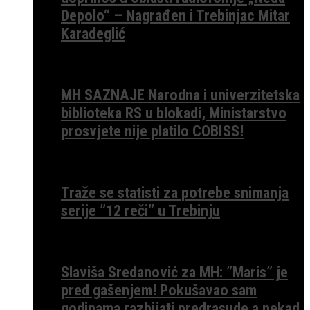
Depolo“ – Nagrađen i Trebinjac Mitar
Karadeglić
MH SAZNAJE Narodna i univerzitetska
biblioteka RS u blokadi, Ministarstvo
prosvjete nije platilo COBISS!
Traže se statisti za potrebe snimanja
serije ”12 reči” u Trebinju
Slaviša Sredanović za MH: ”Maris” je
pred gašenjem! Pokušavao sam
godinama razbijati predrasude a nekad