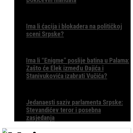
Ima li ćacija i blokadera na političkoj
sceni Srpske?
Ima li “Enigme” poslije batina u Palama:
Zašto će Elek između Đajića i
Stanivukovića izabrati Vučića?
Jedanaesti saziv parlamenta Srpske:
Stevandićev teror i posebna
zasjedanja