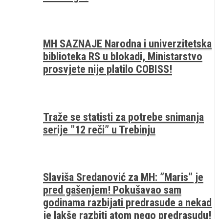
MH SAZNAJE Narodna i univerzitetska
biblioteka RS u blokadi, Ministarstvo
prosvjete nije platilo COBISS!
Traže se statisti za potrebe snimanja
serije ”12 reči” u Trebinju
Slaviša Sredanović za MH: ”Maris” je
pred gašenjem! Pokušavao sam
godinama razbijati predrasude a nekad
je lakše razbiti atom nego predrasudu!