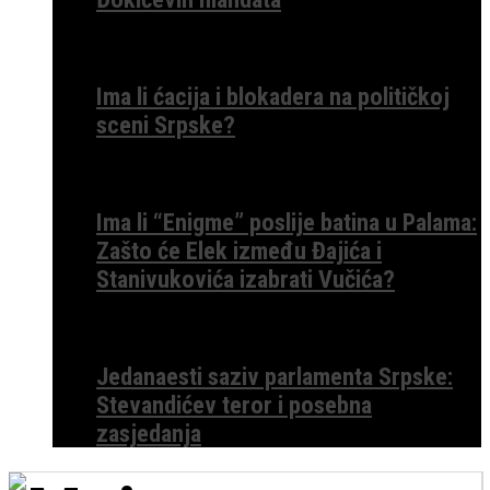
Ima li ćacija i blokadera na političkoj
sceni Srpske?
Ima li “Enigme” poslije batina u Palama:
Zašto će Elek između Đajića i
Stanivukovića izabrati Vučića?
Jedanaesti saziv parlamenta Srpske:
Stevandićev teror i posebna
zasjedanja