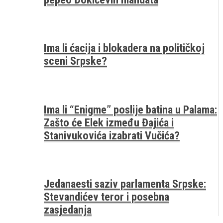
Ima li ćacija i blokadera na političkoj
sceni Srpske?
Ima li “Enigme” poslije batina u Palama:
Zašto će Elek između Đajića i
Stanivukovića izabrati Vučića?
Jedanaesti saziv parlamenta Srpske:
Stevandićev teror i posebna
zasjedanja