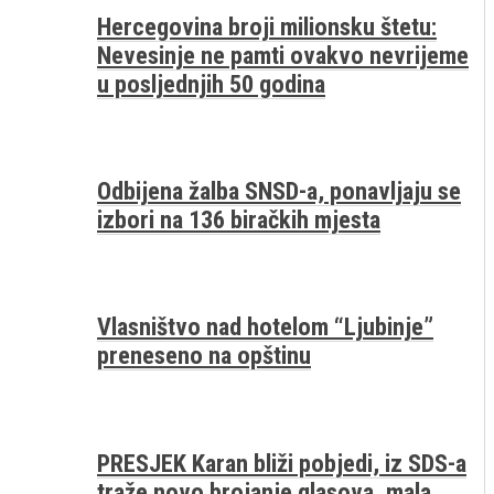
Hercegovina broji milionsku štetu:
Nevesinje ne pamti ovakvo nevrijeme
u posljednjih 50 godina
Odbijena žalba SNSD-a, ponavljaju se
izbori na 136 biračkih mjesta
Vlasništvo nad hotelom “Ljubinje”
preneseno na opštinu
PRESJEK Karan bliži pobjedi, iz SDS-a
traže novo brojanje glasova, mala