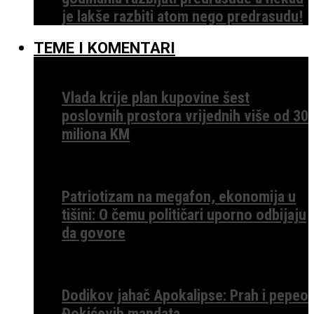
je lakše razbiti atom nego predrasudu!
TEME I KOMENTARI
Vlada krije plan kupovine šest
poslovnih prostora vrijednih više od 30
miliona KM
Patriotizam na megafon, ekonomija u
tišini: O čemu političari uporno odbijaju
da govore
Dodikov jahač Apokalipse: Prah i pepeo
Đokićevih mandata