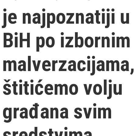
je najpoznatiji u
BiH po izbornim
malverzacijama,
štitićemo volju
građana svim
sredstvima