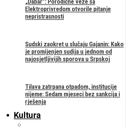
„Dabar“: Porodične veze sa
Elektroprivredom otvorile pitanje
nepristrasnosti
Sudski zaokret u slučaju Gajanin: Kako
je promijenjen sudija u jednom od
najosjetljivijih sporova u Srpskoj
Tilava zatrpana otpadom, institucije
nijeme: Sedam mjeseci bez sankcija i
rješenja
Kultura