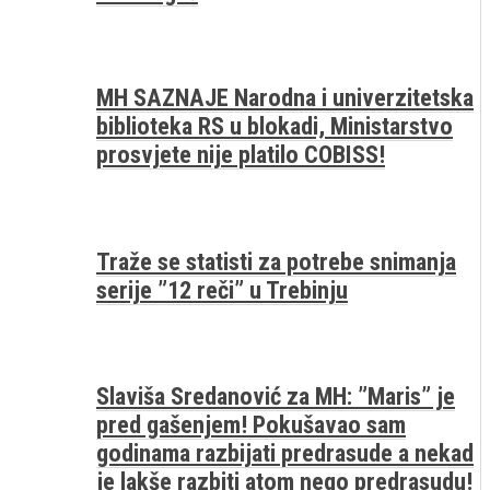
MH SAZNAJE Narodna i univerzitetska
biblioteka RS u blokadi, Ministarstvo
prosvjete nije platilo COBISS!
Traže se statisti za potrebe snimanja
serije ”12 reči” u Trebinju
Slaviša Sredanović za MH: ”Maris” je
pred gašenjem! Pokušavao sam
godinama razbijati predrasude a nekad
je lakše razbiti atom nego predrasudu!