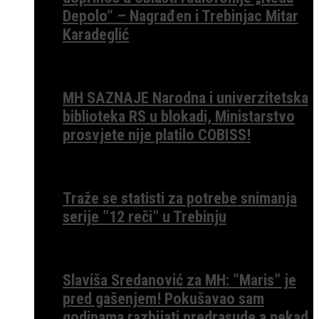
Depolo“ – Nagrađen i Trebinjac Mitar
Karadeglić
MH SAZNAJE Narodna i univerzitetska
biblioteka RS u blokadi, Ministarstvo
prosvjete nije platilo COBISS!
Traže se statisti za potrebe snimanja
serije ”12 reči” u Trebinju
Slaviša Sredanović za MH: ”Maris” je
pred gašenjem! Pokušavao sam
godinama razbijati predrasude a nekad