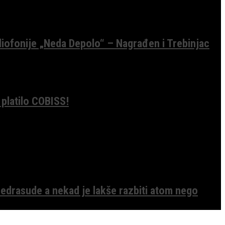
diofonije „Neda Depolo“ – Nagrađen i Trebinjac
 platilo COBISS!
edrasude a nekad je lakše razbiti atom nego