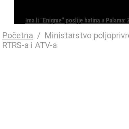
Ima li “Enigme” poslije batina u Palama:
Početna
/
Ministarstvo poljopriv
RTRS-a i ATV-a