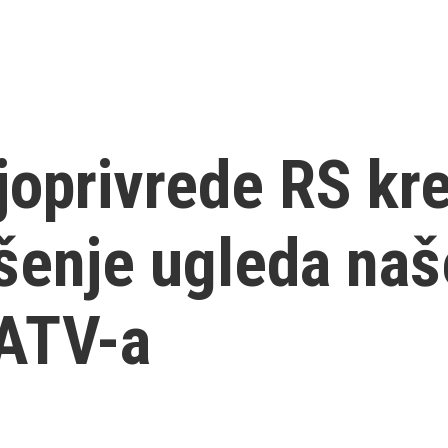
joprivrede RS kr
šenje ugleda naš
 ATV-a