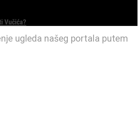
ti Vučića?
enje ugleda našeg portala putem