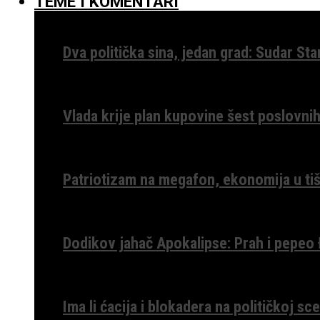
TEME I KOMENTARI
Dva politička sina, jedan grad: Sudar St
Vlada krije plan kupovine šest poslovnih
Patriotizam na megafon, ekonomija u tiš
Dodikov jahač Apokalipse: Prah i pepeo
Ima li ćacija i blokadera na političkoj s