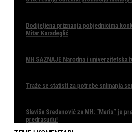
Dodijeljena priznanja pobjednicima konk
Mitar Karadeglić
MH SAZNAJE Narodna i univerzitetska bib
Traže se statisti za potrebe snimanja ser
Slaviša Sredanović za MH: ”Maris” je p
predrasudu!