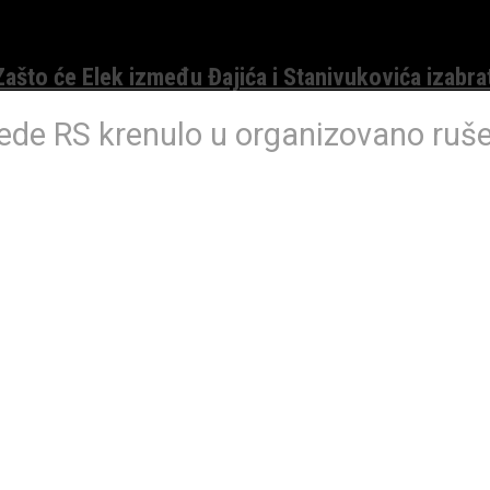
 Zašto će Elek između Đajića i Stanivukovića izabra
rede RS krenulo u organizovano ruš