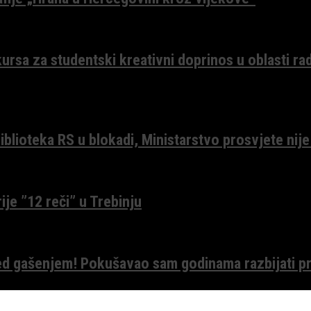
ursa za studentski kreativni doprinos u oblasti ra
lioteka RS u blokadi, Ministarstvo prosvjete nije
ije ”12 reči” u Trebinju
red gašenjem! Pokušavao sam godinama razbijati pr