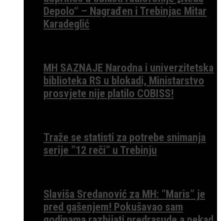
Depolo“ – Nagrađen i Trebinjac Mitar
Karadeglić
MH SAZNAJE Narodna i univerzitetska
biblioteka RS u blokadi, Ministarstvo
prosvjete nije platilo COBISS!
Traže se statisti za potrebe snimanja
serije ”12 reči” u Trebinju
Slaviša Sredanović za MH: ”Maris” je
pred gašenjem! Pokušavao sam
godinama razbijati predrasude a nekad