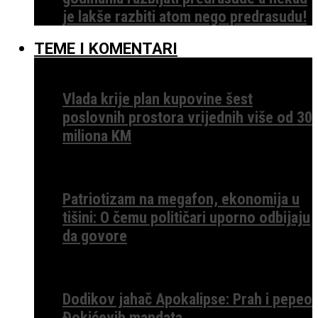
je lakše razbiti atom nego predrasudu!
TEME I KOMENTARI
Vlada krije plan kupovine šest
poslovnih prostora vrijednih više od 30
miliona KM
Patriotizam na megafon, ekonomija u
tišini: O čemu političari uporno odbijaju
da govore
Dodikov jahač Apokalipse: Prah i pepeo
Đokićevih mandata