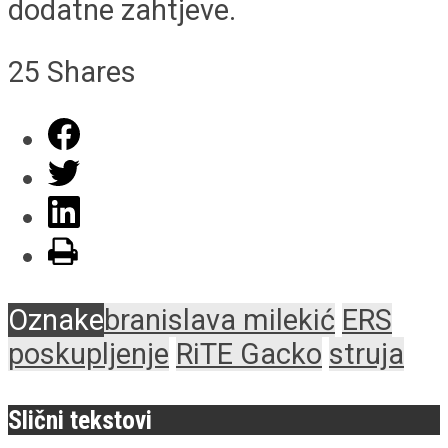
dodatne zahtjeve.
25
Shares
Oznake
branislava milekić
ERS
poskupljenje
RiTE Gacko
struja
Slični tekstovi