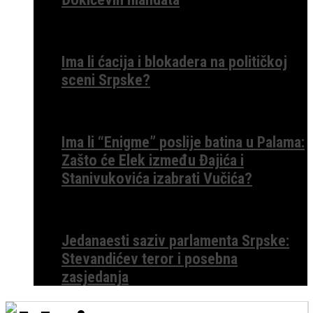
Ima li ćacija i blokadera na političkoj
sceni Srpske?
Ima li “Enigme” poslije batina u Palama:
Zašto će Elek između Đajića i
Stanivukovića izabrati Vučića?
Jedanaesti saziv parlamenta Srpske:
Stevandićev teror i posebna
zasjedanja